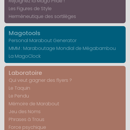
Rejoignez la Mago Pride !
Les Figures de Style
Herméneutique des sortilèges
Magotools
Personal Marabout Generator
MMM : Maraboutage Mondial de Mégabambou
La MagoClock
Laboratoire
Qui veut gagner des flyers ?
Le Taquin
Le Pendu
Mémoire de Marabout
Jeu des Noms
Phrases à Trous
Force psychique