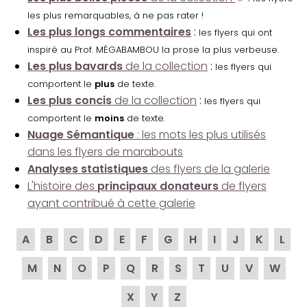
les plus remarquables, à ne pas rater !
Les plus longs commentaires
:
les flyers qui ont
inspiré au Prof. MÉGABAMBOU la prose la plus verbeuse.
Les plus bavards
de la collection
:
les flyers qui
comportent le
plus
de texte.
Les plus concis
de la collection
:
les flyers qui
comportent le
moins
de texte.
Nuage Sémantique
: les mots les plus utilisés
dans les flyers de marabouts
Analyses statistiques
des flyers de la galerie
L'histoire des
principaux donateurs
de flyers
ayant contribué à cette galerie
A
B
C
D
E
F
G
H
I
J
K
L
M
N
O
P
Q
R
S
T
U
V
W
X
Y
Z