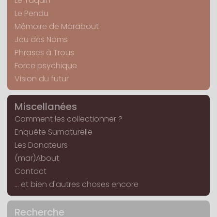
Le Taquin
Le Pendu
Mémoire de Marabout
Jeu des Noms
Phrases à Trous
Force psychique
Vision du futur
Miscellanées
Comment les collectionner ?
Enquête Surnaturelle
Les Donateurs
(mar)About
Contact
... et bien d'autres choses encore
Recherche