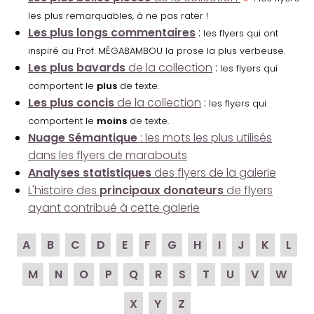
les plus remarquables, à ne pas rater !
Les plus longs commentaires
:
les flyers qui ont
inspiré au Prof. MÉGABAMBOU la prose la plus verbeuse.
Les plus bavards
de la collection
:
les flyers qui
comportent le
plus
de texte.
Les plus concis
de la collection
:
les flyers qui
comportent le
moins
de texte.
Nuage Sémantique
: les mots les plus utilisés
dans les flyers de marabouts
Analyses statistiques
des flyers de la galerie
L'histoire des
principaux donateurs
de flyers
ayant contribué à cette galerie
A
B
C
D
E
F
G
H
I
J
K
L
M
N
O
P
Q
R
S
T
U
V
W
X
Y
Z