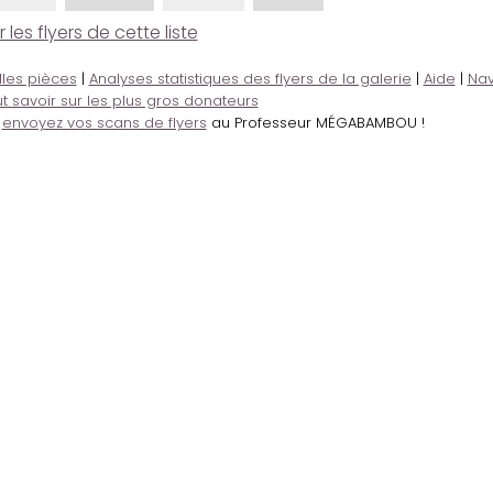
es flyers de cette liste
lles pièces
|
Analyses statistiques des flyers de la galerie
|
Aide
|
Nav
t savoir sur les plus gros donateurs
,
envoyez vos scans de flyers
au Professeur MÉGABAMBOU !