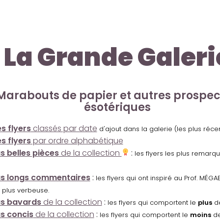
La Grande Galeri
Marabouts de papier et autres prospe
ésotériques
s flyers
classés par date
d'ajout dans la galerie (les plus réc
s flyers
par ordre alphabétique
us belles pièces
de la collection
:
les flyers les plus remarq
us longs commentaires
:
les flyers qui ont inspiré au Prof. MÉ
 plus verbeuse.
us bavards
de la collection
:
les flyers qui comportent le
plus
de
us concis
de la collection
:
les flyers qui comportent le
moins
de