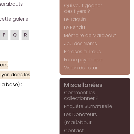
e marabouts
Qui veut gagner
des flyers ?
cette galerie
Le Taquin
Le Pendu
P
Q
R
Mémoire de Marabout
Jeu des Noms
Phrases à Trous
Force psychique
ant
Vision du futur
lyer, dans les
Miscellanées
la base) :
Comment les
collectionner ?
Enquête Surnaturelle
Les Donateurs
(mar)About
Contact