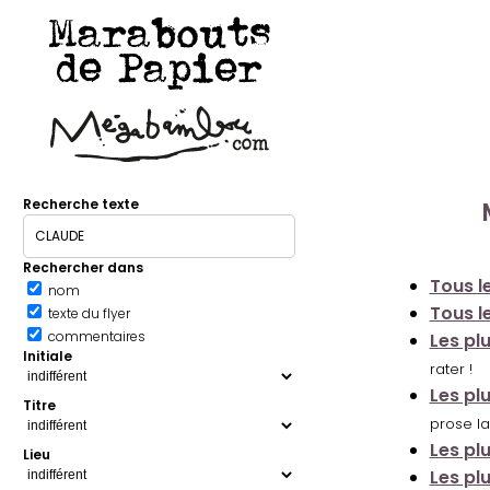
Marabouts
de Papier
Recherche texte
Rechercher dans
Tous le
nom
Tous le
texte du flyer
commentaires
Les pl
Initiale
rater !
Les pl
Titre
prose la
Les pl
Lieu
Les pl