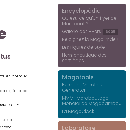
Encyclopédie
Qu'est-ce qu'un flyer de
Marabout ?
e
Galerie des Flyers
3005
Rejoignez la Mago Pride !
Les Figures de Style
Herméneutique des
ctus
sortilèges
Magotools
ents en premier)
Personal Marabout
Generator
uables, à ne pas
MMM : Maraboutage
Mondial de Mégabambou
GABAMBOU la
La MagoClock
 texte.
Laboratoire
 texte.