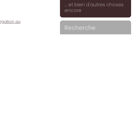
... et bien d'autres choses
encore
igation au
Recherche