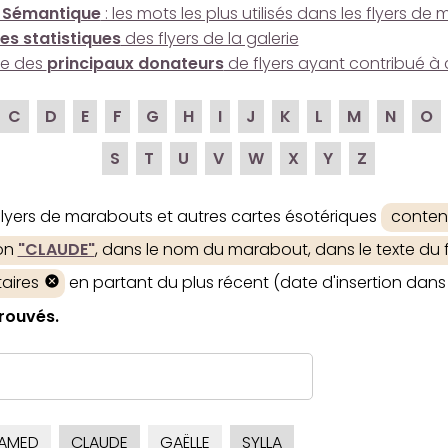
 Sémantique
: les mots les plus utilisés dans les flyers d
es statistiques
des flyers de la galerie
ire des
principaux donateurs
de flyers ayant contribué à 
C
D
E
F
G
H
I
J
K
L
M
N
O
S
T
U
V
W
X
Y
Z
 flyers de marabouts et autres cartes ésotériques
conten
ion
"CLAUDE"
, dans le nom du marabout, dans le texte du f
aires
en partant du plus récent (date d'insertion dans 
trouvés.
AMED
CLAUDE
GAËLLE
SYLLA