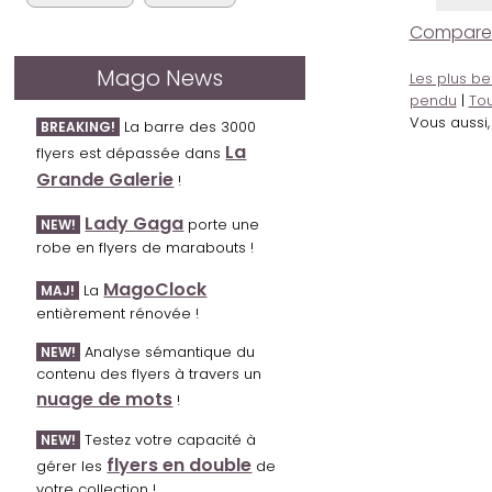
Comparer l
Mago News
Les plus be
pendu
|
Tou
Vous aussi
La barre des 3000
BREAKING!
La
flyers est dépassée dans
Grande Galerie
!
Lady Gaga
porte une
NEW!
robe en flyers de marabouts !
MagoClock
La
MAJ!
entièrement rénovée !
Analyse sémantique du
NEW!
contenu des flyers à travers un
nuage de mots
!
Testez votre capacité à
NEW!
flyers en double
gérer les
de
votre collection !