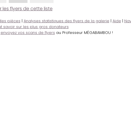
es flyers de cette liste
lles pièces
|
Analyses statistiques des flyers de la galerie
|
Aide
|
Nav
t savoir sur les plus gros donateurs
,
envoyez vos scans de flyers
au Professeur MÉGABAMBOU !