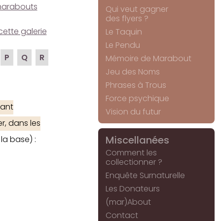
e marabouts
Qui veut gagner
des flyers ?
cette galerie
Le Taquin
Le Pendu
P
Q
R
Mémoire de Marabout
Jeu des Noms
Phrases à Trous
Force psychique
ant
Vision du futur
r, dans les
Miscellanées
la base) :
Comment les
collectionner ?
Enquête Surnaturelle
Les Donateurs
(mar)About
Contact