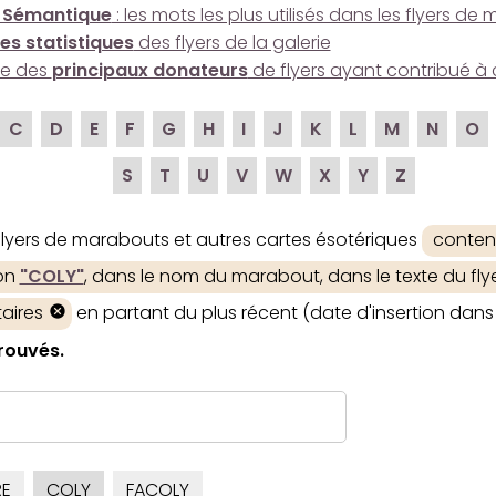
 Sémantique
: les mots les plus utilisés dans les flyers d
es statistiques
des flyers de la galerie
ire des
principaux donateurs
de flyers ayant contribué à 
C
D
E
F
G
H
I
J
K
L
M
N
O
S
T
U
V
W
X
Y
Z
 flyers de marabouts et autres cartes ésotériques
conten
ion
"COLY"
, dans le nom du marabout, dans le texte du flye
aires
en partant du plus récent (date d'insertion dans 
trouvés.
E
COLY
FACOLY