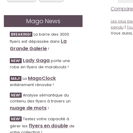
Comparer l
Mago News
Les plus be
pendu
|
Tou
Vous aussi
La barre des 3000
BREAKING!
La
flyers est dépassée dans
Grande Galerie
!
Lady Gaga
porte une
NEW!
robe en flyers de marabouts !
MagoClock
La
MAJ!
entièrement rénovée !
Analyse sémantique du
NEW!
contenu des flyers à travers un
nuage de mots
!
Testez votre capacité à
NEW!
flyers en double
gérer les
de
votre collection !