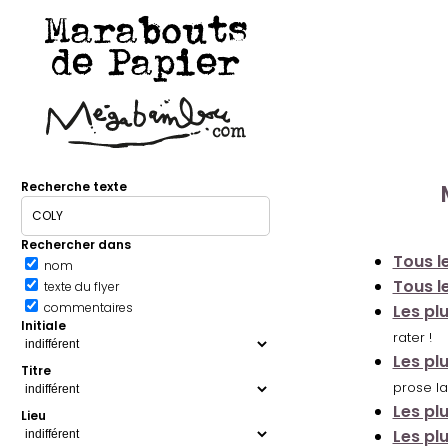
Marabouts
de Papier
Recherche texte
Rechercher dans
Tous le
nom
Tous le
texte du flyer
commentaires
Les pl
Initiale
rater !
Les pl
Titre
prose la
Les pl
Lieu
Les pl