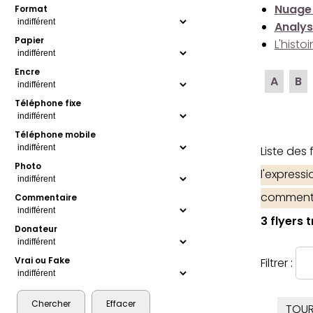
Nuage
Format
Analys
Papier
L'histo
Encre
A
B
Téléphone fixe
Téléphone mobile
Liste des
Photo
l'express
comment
Commentaire
3 flyers 
Donateur
Vrai ou Fake
Filtrer :
TOUR