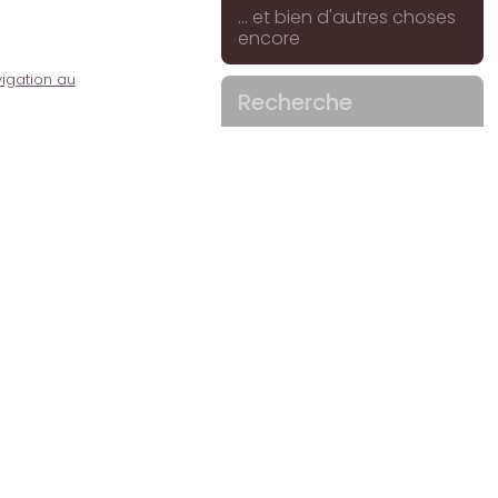
... et bien d'autres choses
encore
igation au
Recherche