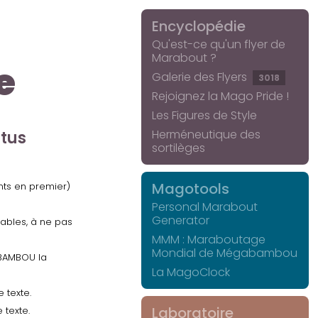
Encyclopédie
Qu'est-ce qu'un flyer de
Marabout ?
e
Galerie des Flyers
3018
Rejoignez la Mago Pride !
Les Figures de Style
Herméneutique des
ctus
sortilèges
Magotools
ents en premier)
Personal Marabout
Generator
uables, à ne pas
MMM : Maraboutage
Mondial de Mégabambou
GABAMBOU la
La MagoClock
 texte.
Laboratoire
 texte.