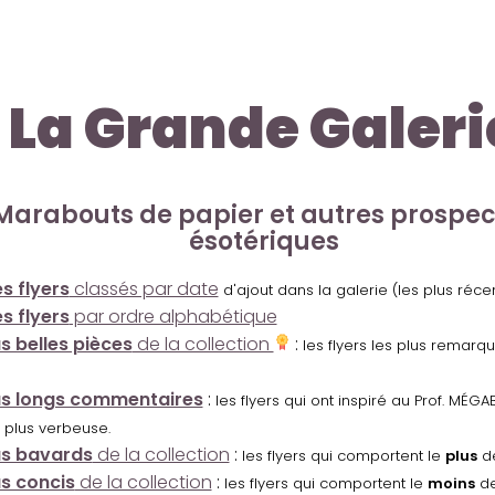
La Grande Galeri
Marabouts de papier et autres prospe
ésotériques
s flyers
classés par date
d'ajout dans la galerie (les plus réc
s flyers
par ordre alphabétique
us belles pièces
de la collection
:
les flyers les plus remarq
us longs commentaires
:
les flyers qui ont inspiré au Prof. MÉ
 plus verbeuse.
us bavards
de la collection
:
les flyers qui comportent le
plus
de
us concis
de la collection
:
les flyers qui comportent le
moins
de