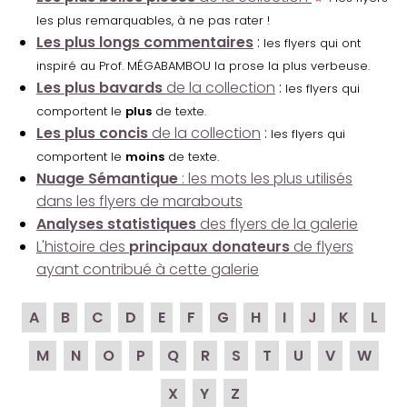
les plus remarquables, à ne pas rater !
Les plus longs commentaires
:
les flyers qui ont
inspiré au Prof. MÉGABAMBOU la prose la plus verbeuse.
Les plus bavards
de la collection
:
les flyers qui
comportent le
plus
de texte.
Les plus concis
de la collection
:
les flyers qui
comportent le
moins
de texte.
Nuage Sémantique
: les mots les plus utilisés
dans les flyers de marabouts
Analyses statistiques
des flyers de la galerie
L'histoire des
principaux donateurs
de flyers
ayant contribué à cette galerie
A
B
C
D
E
F
G
H
I
J
K
L
M
N
O
P
Q
R
S
T
U
V
W
X
Y
Z