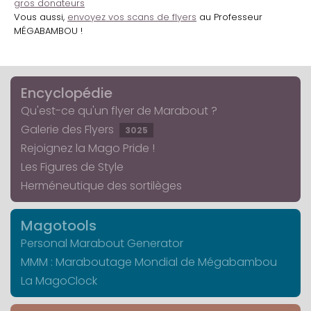
gros donateurs
Vous aussi,
envoyez vos scans de flyers
au Professeur
MÉGABAMBOU !
Encyclopédie
Qu'est-ce qu'un flyer de Marabout ?
Galerie des Flyers
3025
Rejoignez la Mago Pride !
Les Figures de Style
Herméneutique des sortilèges
Magotools
Personal Marabout Generator
MMM : Maraboutage Mondial de Mégabambou
La MagoClock