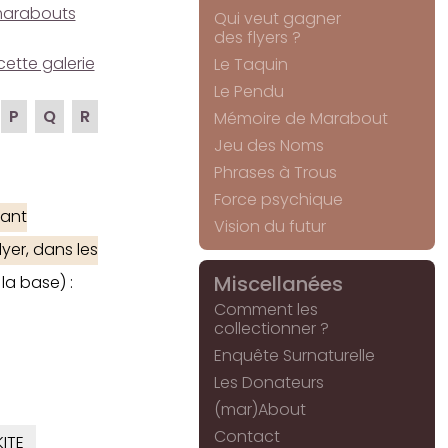
e marabouts
Qui veut gagner
des flyers ?
cette galerie
Le Taquin
Le Pendu
P
Q
R
Mémoire de Marabout
Jeu des Noms
Phrases à Trous
Force psychique
ant
Vision du futur
yer, dans les
Miscellanées
la base) :
Comment les
collectionner ?
Enquête Surnaturelle
Les Donateurs
(mar)About
Contact
ITE