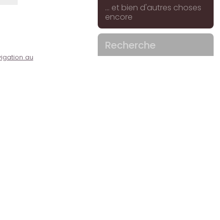
... et bien d'autres choses
encore
Recherche
igation au