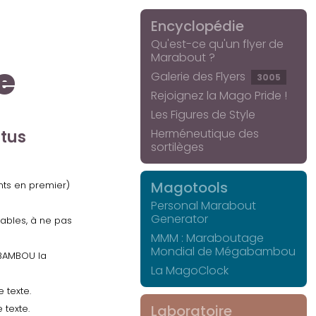
Encyclopédie
Qu'est-ce qu'un flyer de
Marabout ?
e
Galerie des Flyers
3005
Rejoignez la Mago Pride !
Les Figures de Style
Herméneutique des
ctus
sortilèges
Magotools
ents en premier)
Personal Marabout
Generator
uables, à ne pas
MMM : Maraboutage
Mondial de Mégabambou
GABAMBOU la
La MagoClock
 texte.
Laboratoire
 texte.