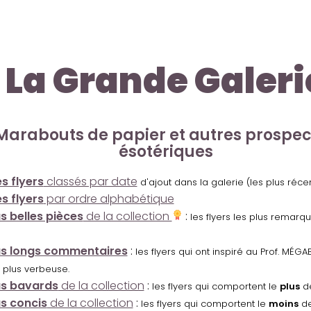
La Grande Galeri
Marabouts de papier et autres prospe
ésotériques
s flyers
classés par date
d'ajout dans la galerie (les plus réc
s flyers
par ordre alphabétique
us belles pièces
de la collection
:
les flyers les plus remarq
us longs commentaires
:
les flyers qui ont inspiré au Prof. MÉ
 plus verbeuse.
us bavards
de la collection
:
les flyers qui comportent le
plus
de
us concis
de la collection
:
les flyers qui comportent le
moins
de