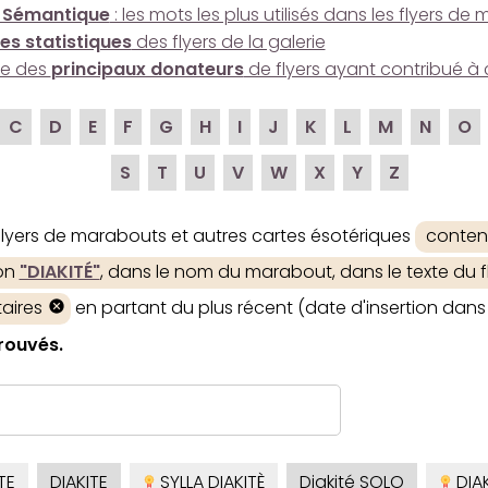
 Sémantique
: les mots les plus utilisés dans les flyers d
es statistiques
des flyers de la galerie
ire des
principaux donateurs
de flyers ayant contribué à 
C
D
E
F
G
H
I
J
K
L
M
N
O
S
T
U
V
W
X
Y
Z
 flyers de marabouts et autres cartes ésotériques
conten
ion
"DIAKITÉ"
, dans le nom du marabout, dans le texte du fl
aires
en partant du plus récent (date d'insertion dans 
trouvés.
TE
DIAKITE
SYLLA DIAKITÈ
Diakité SOLO
DIAK