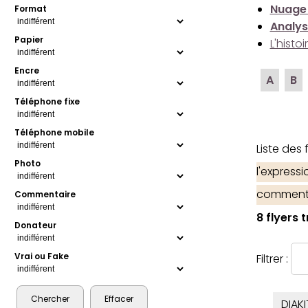
Nuage
Format
Analys
Papier
L'histo
Encre
A
B
Téléphone fixe
Téléphone mobile
Liste des
Photo
l'express
comment
Commentaire
8 flyers 
Donateur
Vrai ou Fake
Filtrer :
DIAKI