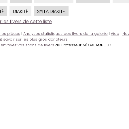
TÉ
DIAKITÉ
SYLLA DIAKITE
es flyers de cette liste
lles pièces
|
Analyses statistiques des flyers de la galerie
|
Aide
|
Nav
t savoir sur les plus gros donateurs
,
envoyez vos scans de flyers
au Professeur MÉGABAMBOU !