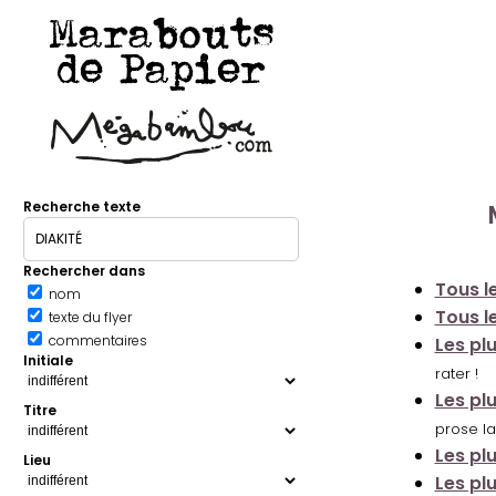
Marabouts
de Papier
Recherche texte
Rechercher dans
Tous le
nom
Tous le
texte du flyer
commentaires
Les pl
Initiale
rater !
Les pl
Titre
prose la
Les pl
Lieu
Les pl