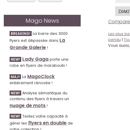
DIAKI
Mago News
Comparer l
La barre des 3000
BREAKING!
Les plus be
La
pendu
|
Tou
flyers est dépassée dans
Vous aussi
Grande Galerie
!
Lady Gaga
porte une
NEW!
robe en flyers de marabouts !
MagoClock
La
MAJ!
entièrement rénovée !
Analyse sémantique du
NEW!
contenu des flyers à travers un
nuage de mots
!
Testez votre capacité à
NEW!
flyers en double
gérer les
de
votre collection !