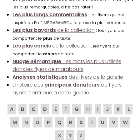
les plus remarquables, à ne pas rater !
Les plus longs commentaires
:
les flyers qui ont
inspiré au Prof. MÉGABAMBOU la prose la plus verbeuse.
Les plus bavards
de la collection
:
les flyers qui
comportent le
plus
de texte.
Les plus concis
de la collection
:
les flyers qui
comportent le
moins
de texte.
Nuage Sémantique
: les mots les plus utilisés
dans les flyers de marabouts
Analyses statistiques
des flyers de la galerie
L'histoire des
principaux donateurs
de flyers
ayant contribué à cette galerie
A
B
C
D
E
F
G
H
I
J
K
L
M
N
O
P
Q
R
S
T
U
V
W
X
Y
Z