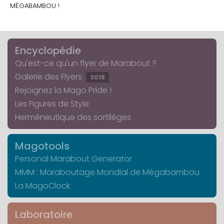
MÉGABAMBOU !
Encyclopédie
Qu'est-ce qu'un flyer de Marabout ?
Galerie des Flyers
3018
Rejoignez la Mago Pride !
Les Figures de Style
Herméneutique des sortilèges
Magotools
Personal Marabout Generator
MMM : Maraboutage Mondial de Mégabambou
La MagoClock
Laboratoire