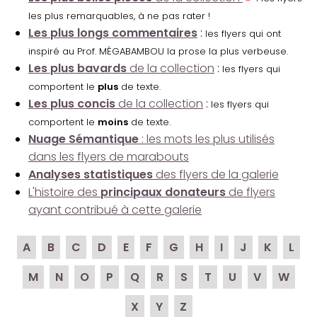
les plus remarquables, à ne pas rater !
Les plus longs commentaires
:
les flyers qui ont
inspiré au Prof. MÉGABAMBOU la prose la plus verbeuse.
Les plus bavards
de la collection
:
les flyers qui
comportent le
plus
de texte.
Les plus concis
de la collection
:
les flyers qui
comportent le
moins
de texte.
Nuage Sémantique
: les mots les plus utilisés
dans les flyers de marabouts
Analyses statistiques
des flyers de la galerie
L'histoire des
principaux donateurs
de flyers
ayant contribué à cette galerie
A
B
C
D
E
F
G
H
I
J
K
L
M
N
O
P
Q
R
S
T
U
V
W
X
Y
Z