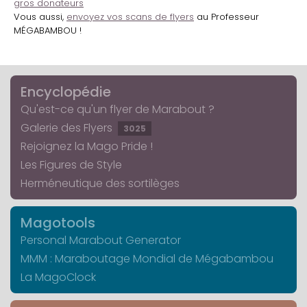
gros donateurs
Vous aussi,
envoyez vos scans de flyers
au Professeur
MÉGABAMBOU !
Encyclopédie
Qu'est-ce qu'un flyer de Marabout ?
Galerie des Flyers
3025
Rejoignez la Mago Pride !
Les Figures de Style
Herméneutique des sortilèges
Magotools
Personal Marabout Generator
MMM : Maraboutage Mondial de Mégabambou
La MagoClock