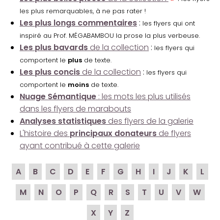
les plus remarquables, à ne pas rater !
Les plus longs commentaires
:
les flyers qui ont
inspiré au Prof. MÉGABAMBOU la prose la plus verbeuse.
Les plus bavards
de la collection
:
les flyers qui
comportent le
plus
de texte.
Les plus concis
de la collection
:
les flyers qui
comportent le
moins
de texte.
Nuage Sémantique
: les mots les plus utilisés
dans les flyers de marabouts
Analyses statistiques
des flyers de la galerie
L'histoire des
principaux donateurs
de flyers
ayant contribué à cette galerie
A
B
C
D
E
F
G
H
I
J
K
L
M
N
O
P
Q
R
S
T
U
V
W
X
Y
Z