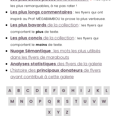
les plus remarquables, à ne pas rater !
Les plus longs commentaires
:
les flyers qui ont
inspiré au Prof. MÉGABAMBOU la prose la plus verbeuse.
Les plus bavards
de la collection
:
les flyers qui
comportent le
plus
de texte.
Les plus concis
de la collection
:
les flyers qui
comportent le
moins
de texte.
Nuage Sémantique
: les mots les plus utilisés
dans les flyers de marabouts
Analyses statistiques
des flyers de la galerie
L'histoire des
principaux donateurs
de flyers
ayant contribué à cette galerie
A
B
C
D
E
F
G
H
I
J
K
L
M
N
O
P
Q
R
S
T
U
V
W
X
Y
Z