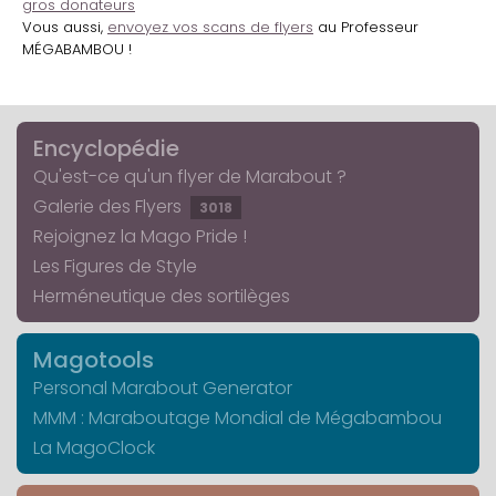
gros donateurs
Vous aussi,
envoyez vos scans de flyers
au Professeur
MÉGABAMBOU !
Encyclopédie
Qu'est-ce qu'un flyer de Marabout ?
Galerie des Flyers
3018
Rejoignez la Mago Pride !
Les Figures de Style
Herméneutique des sortilèges
Magotools
Personal Marabout Generator
MMM : Maraboutage Mondial de Mégabambou
La MagoClock