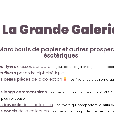
La Grande Galeri
Marabouts de papier et autres prospe
ésotériques
s flyers
classés par date
d'ajout dans la galerie (les plus réc
s flyers
par ordre alphabétique
us belles pièces
de la collection
:
les flyers les plus remarq
us longs commentaires
:
les flyers qui ont inspiré au Prof. MÉ
 plus verbeuse.
us bavards
de la collection
:
les flyers qui comportent le
plus
de
us concis
de la collection
:
les flyers qui comportent le
moins
de