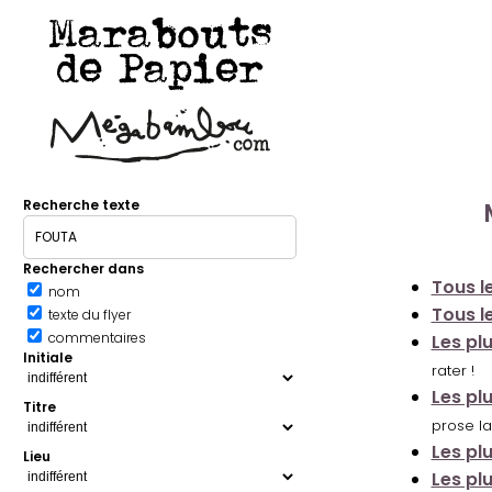
Marabouts
de Papier
Recherche texte
Rechercher dans
Tous le
nom
Tous le
texte du flyer
commentaires
Les pl
Initiale
rater !
Les pl
Titre
prose la
Les pl
Lieu
Les pl