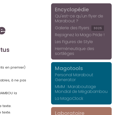
Encyclopédie
Qu'est-ce qu'un flyer de
Marabout ?
e
Galerie des Flyers
3025
Rejoignez la Mago Pride !
Les Figures de Style
Herméneutique des
ctus
sortilèges
Magotools
ents en premier)
Personal Marabout
Generator
uables, à ne pas
MMM : Maraboutage
Mondial de Mégabambou
GABAMBOU la
La MagoClock
 texte.
Laboratoire
 texte.