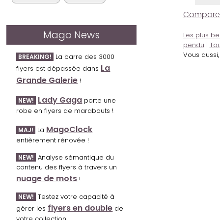
Comparer l
Mago News
Les plus be
pendu
|
Tou
Vous aussi
La barre des 3000
BREAKING!
La
flyers est dépassée dans
Grande Galerie
!
Lady Gaga
porte une
NEW!
robe en flyers de marabouts !
MagoClock
La
MAJ!
entièrement rénovée !
Analyse sémantique du
NEW!
contenu des flyers à travers un
nuage de mots
!
Testez votre capacité à
NEW!
flyers en double
gérer les
de
votre collection !