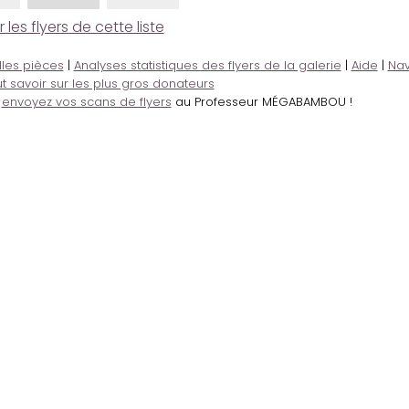
es flyers de cette liste
lles pièces
|
Analyses statistiques des flyers de la galerie
|
Aide
|
Nav
t savoir sur les plus gros donateurs
,
envoyez vos scans de flyers
au Professeur MÉGABAMBOU !