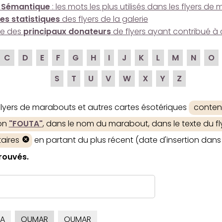
 Sémantique
: les mots les plus utilisés dans les flyers d
es statistiques
des flyers de la galerie
ire des
principaux donateurs
de flyers ayant contribué à 
C
D
E
F
G
H
I
J
K
L
M
N
O
S
T
U
V
W
X
Y
Z
 flyers de marabouts et autres cartes ésotériques
conten
ion
"FOUTA"
, dans le nom du marabout, dans le texte du fly
aires
en partant du plus récent (date d'insertion dans 
trouvés.
A
OUMAR
OUMAR