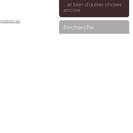
... et bien d'autres choses
encore
igation au
Recherche