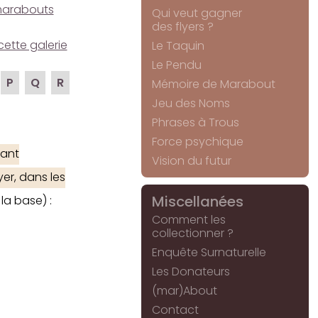
e marabouts
Qui veut gagner
des flyers ?
cette galerie
Le Taquin
Le Pendu
P
Q
R
Mémoire de Marabout
Jeu des Noms
Phrases à Trous
Force psychique
ant
Vision du futur
er, dans les
Miscellanées
la base) :
Comment les
collectionner ?
Enquête Surnaturelle
Les Donateurs
(mar)About
Contact