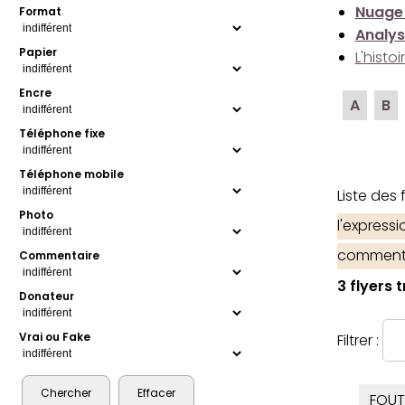
Nuage
Format
Analys
Papier
L'histo
Encre
A
B
Téléphone fixe
Téléphone mobile
Liste des
Photo
l'express
comment
Commentaire
3 flyers 
Donateur
Vrai ou Fake
Filtrer :
FOUT