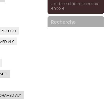
... et bien d'autres choses
encore
Recherche
. ZOULOU
ED ALY
MED
HAMED ALY