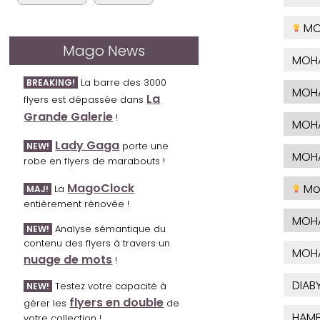
MO
Mago News
MOHA
La barre des 3000
BREAKING!
MOH
La
flyers est dépassée dans
Grande Galerie
!
MOHA
Lady Gaga
porte une
NEW!
MOH
robe en flyers de marabouts !
MagoClock
Mo
La
MAJ!
entièrement rénovée !
MOH
Analyse sémantique du
NEW!
contenu des flyers à travers un
MOHA
nuage de mots
!
DIAB
Testez votre capacité à
NEW!
flyers en double
gérer les
de
HAM
votre collection !