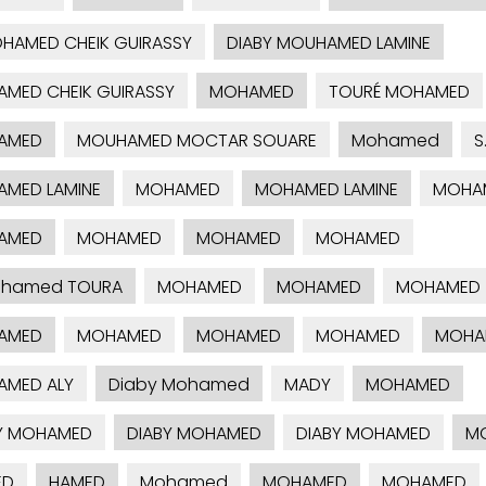
HAMED CHEIK GUIRASSY
DIABY MOUHAMED LAMINE
MED CHEIK GUIRASSY
MOHAMED
TOURÉ MOHAMED
AMED
MOUHAMED MOCTAR SOUARE
Mohamed
S
MED LAMINE
MOHAMED
MOHAMED LAMINE
MOHAM
AMED
MOHAMED
MOHAMED
MOHAMED
hamed TOURA
MOHAMED
MOHAMED
MOHAMED
AMED
MOHAMED
MOHAMED
MOHAMED
MOHA
MED ALY
Diaby Mohamed
MADY
MOHAMED
Y MOHAMED
DIABY MOHAMED
DIABY MOHAMED
MO
ED
HAMED
Mohamed
MOHAMED
MOHAMED