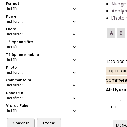
Nuage
Format
Analys
Papier
L'histo
Encre
A
B
Téléphone fixe
Téléphone mobile
Liste des
Photo
l'express
comment
Commentaire
49 flyers
Donateur
Vrai ou Fake
Filtrer :
MOH