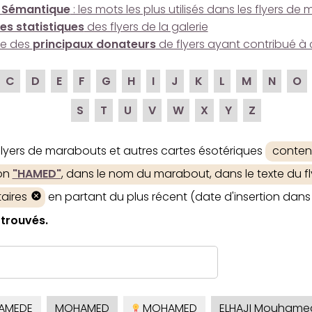
 Sémantique
: les mots les plus utilisés dans les flyers d
es statistiques
des flyers de la galerie
ire des
principaux donateurs
de flyers ayant contribué à 
C
D
E
F
G
H
I
J
K
L
M
N
O
S
T
U
V
W
X
Y
Z
 flyers de marabouts et autres cartes ésotériques
conten
ion
"HAMED"
, dans le nom du marabout, dans le texte du fl
aires
en partant du plus récent (date d'insertion dans 
 trouvés.
AMEDE
MOHAMED
MOHAMED
ELHAJI Mouhame