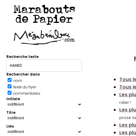
Marabouts
de Papier
Recherche texte
Rechercher dans
Tous le
nom
Tous le
texte du flyer
commentaires
Les pl
Initiale
rater !
Les pl
Titre
prose la
Les pl
Lieu
Les pl