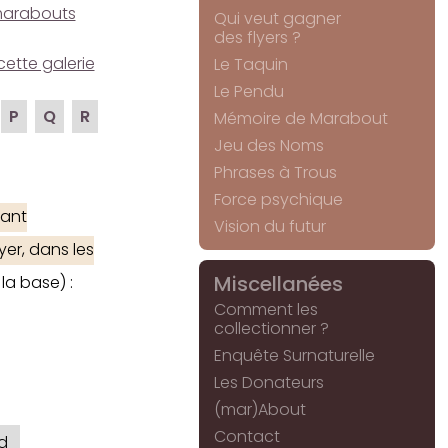
e marabouts
Qui veut gagner
des flyers ?
cette galerie
Le Taquin
Le Pendu
P
Q
R
Mémoire de Marabout
Jeu des Noms
Phrases à Trous
Force psychique
ant
Vision du futur
yer, dans les
Miscellanées
la base) :
Comment les
collectionner ?
Enquête Surnaturelle
Les Donateurs
(mar)About
Contact
d