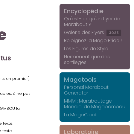
Encyclopédie
Qu'est-ce qu'un flyer de
Marabout ?
e
Galerie des Flyers
3025
Rejoignez la Mago Pride !
Les Figures de Style
Herméneutique des
ctus
sortilèges
Magotools
ents en premier)
Personal Marabout
Generator
uables, à ne pas
MMM : Maraboutage
Mondial de Mégabambou
GABAMBOU la
La MagoClock
 texte.
Laboratoire
 texte.