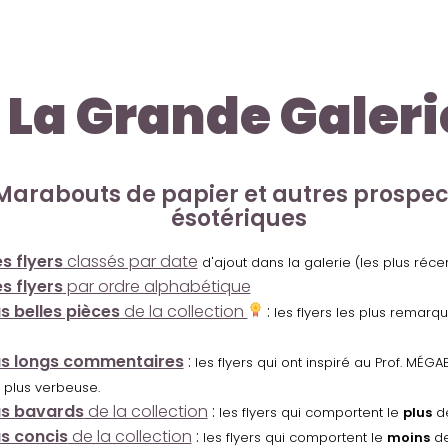
La Grande Galeri
Marabouts de papier et autres prospe
ésotériques
s flyers
classés par date
d'ajout dans la galerie (les plus réc
s flyers
par ordre alphabétique
us belles pièces
de la collection
:
les flyers les plus remarq
us longs commentaires
:
les flyers qui ont inspiré au Prof. MÉ
 plus verbeuse.
us bavards
de la collection
:
les flyers qui comportent le
plus
de
us concis
de la collection
:
les flyers qui comportent le
moins
de