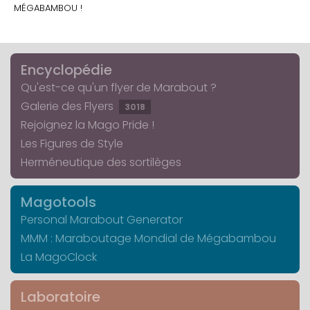
MÉGABAMBOU !
Encyclopédie
Qu'est-ce qu'un flyer de Marabout ?
Galerie des Flyers
3018
Rejoignez la Mago Pride !
Les Figures de Style
Herméneutique des sortilèges
Magotools
Personal Marabout Generator
MMM : Maraboutage Mondial de Mégabambou
La MagoClock
Laboratoire