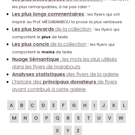
les plus remarquables, à ne pas rater !
Les plus longs commentaires
:
les flyers qui ont
inspiré au Prof. MÉGABAMBOU la prose la plus verbeuse.
Les plus bavards
de la collection
:
les flyers qui
comportent le
plus
de texte.
Les plus concis
de la collection
:
les flyers qui
comportent le
moins
de texte.
Nuage Sémantique
: les mots les plus utilisés
dans les flyers de marabouts
Analyses statistiques
des flyers de la galerie
L'histoire des
principaux donateurs
de flyers
ayant contribué à cette galerie
A
B
C
D
E
F
G
H
I
J
K
L
M
N
O
P
Q
R
S
T
U
V
W
X
Y
Z