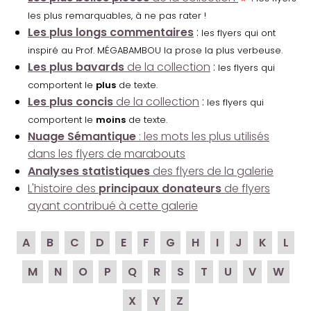
les plus remarquables, à ne pas rater !
Les plus longs commentaires
:
les flyers qui ont
inspiré au Prof. MÉGABAMBOU la prose la plus verbeuse.
Les plus bavards
de la collection
:
les flyers qui
comportent le
plus
de texte.
Les plus concis
de la collection
:
les flyers qui
comportent le
moins
de texte.
Nuage Sémantique
: les mots les plus utilisés
dans les flyers de marabouts
Analyses statistiques
des flyers de la galerie
L'histoire des
principaux donateurs
de flyers
ayant contribué à cette galerie
A
B
C
D
E
F
G
H
I
J
K
L
M
N
O
P
Q
R
S
T
U
V
W
X
Y
Z