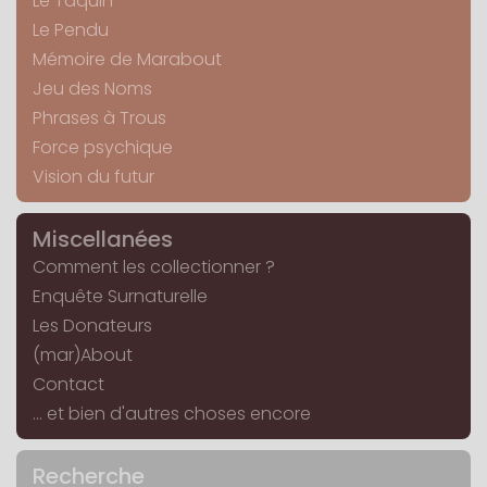
Le Taquin
Le Pendu
Mémoire de Marabout
Jeu des Noms
Phrases à Trous
Force psychique
Vision du futur
Miscellanées
Comment les collectionner ?
Enquête Surnaturelle
Les Donateurs
(mar)About
Contact
... et bien d'autres choses encore
Recherche