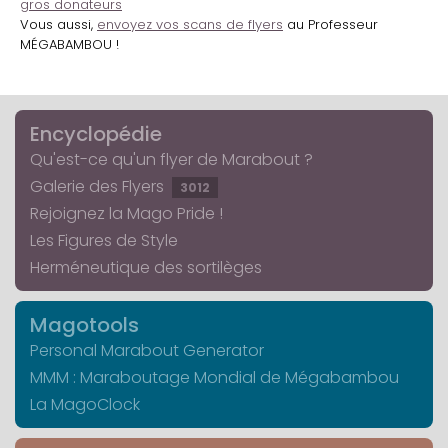
gros donateurs
Vous aussi,
envoyez vos scans de flyers
au Professeur
MÉGABAMBOU !
Encyclopédie
Qu'est-ce qu'un flyer de Marabout ?
Galerie des Flyers
3012
Rejoignez la Mago Pride !
Les Figures de Style
Herméneutique des sortilèges
Magotools
Personal Marabout Generator
MMM : Maraboutage Mondial de Mégabambou
La MagoClock