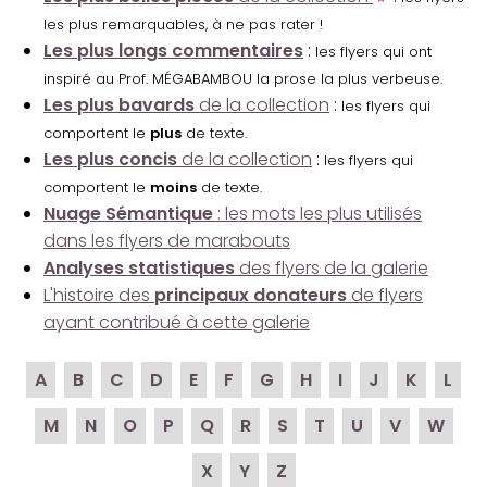
les plus remarquables, à ne pas rater !
Les plus longs commentaires
:
les flyers qui ont
inspiré au Prof. MÉGABAMBOU la prose la plus verbeuse.
Les plus bavards
de la collection
:
les flyers qui
comportent le
plus
de texte.
Les plus concis
de la collection
:
les flyers qui
comportent le
moins
de texte.
Nuage Sémantique
: les mots les plus utilisés
dans les flyers de marabouts
Analyses statistiques
des flyers de la galerie
L'histoire des
principaux donateurs
de flyers
ayant contribué à cette galerie
A
B
C
D
E
F
G
H
I
J
K
L
M
N
O
P
Q
R
S
T
U
V
W
X
Y
Z