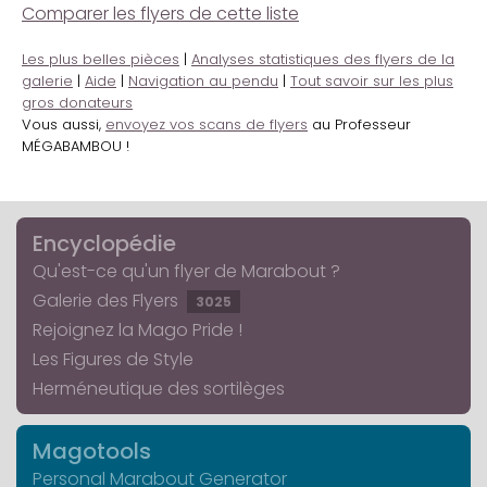
Comparer les flyers de cette liste
Les plus belles pièces
|
Analyses statistiques des flyers de la
galerie
|
Aide
|
Navigation au pendu
|
Tout savoir sur les plus
gros donateurs
Vous aussi,
envoyez vos scans de flyers
au Professeur
MÉGABAMBOU !
Encyclopédie
Qu'est-ce qu'un flyer de Marabout ?
Galerie des Flyers
3025
Rejoignez la Mago Pride !
Les Figures de Style
Herméneutique des sortilèges
Magotools
Personal Marabout Generator