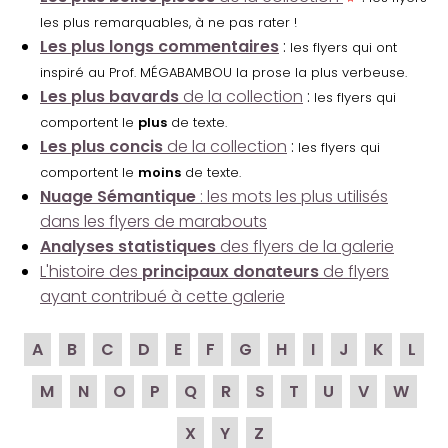
les plus remarquables, à ne pas rater !
Les plus longs commentaires
:
les flyers qui ont
inspiré au Prof. MÉGABAMBOU la prose la plus verbeuse.
Les plus bavards
de la collection
:
les flyers qui
comportent le
plus
de texte.
Les plus concis
de la collection
:
les flyers qui
comportent le
moins
de texte.
Nuage Sémantique
: les mots les plus utilisés
dans les flyers de marabouts
Analyses statistiques
des flyers de la galerie
L'histoire des
principaux donateurs
de flyers
ayant contribué à cette galerie
A
B
C
D
E
F
G
H
I
J
K
L
M
N
O
P
Q
R
S
T
U
V
W
X
Y
Z