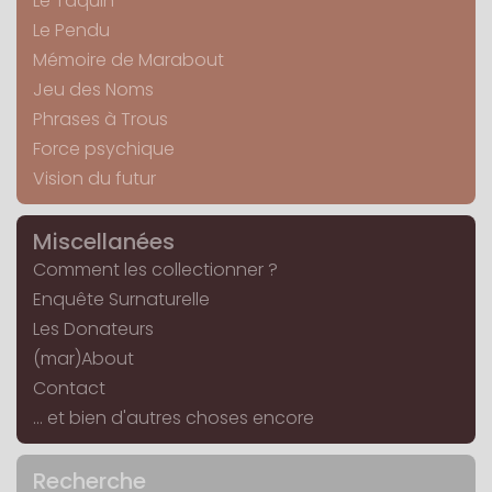
Le Taquin
Le Pendu
Mémoire de Marabout
Jeu des Noms
Phrases à Trous
Force psychique
Vision du futur
Miscellanées
Comment les collectionner ?
Enquête Surnaturelle
Les Donateurs
(mar)About
Contact
... et bien d'autres choses encore
Recherche