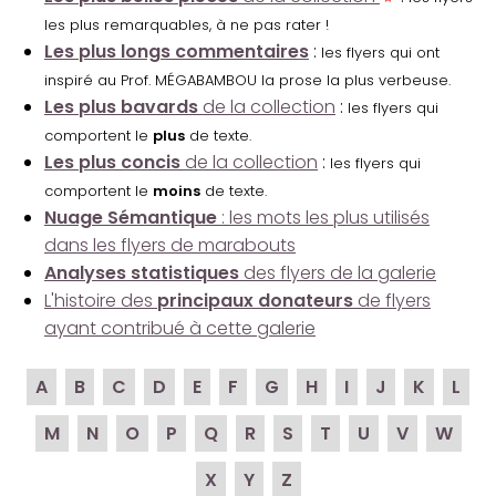
les plus remarquables, à ne pas rater !
Les plus longs commentaires
:
les flyers qui ont
inspiré au Prof. MÉGABAMBOU la prose la plus verbeuse.
Les plus bavards
de la collection
:
les flyers qui
comportent le
plus
de texte.
Les plus concis
de la collection
:
les flyers qui
comportent le
moins
de texte.
Nuage Sémantique
: les mots les plus utilisés
dans les flyers de marabouts
Analyses statistiques
des flyers de la galerie
L'histoire des
principaux donateurs
de flyers
ayant contribué à cette galerie
A
B
C
D
E
F
G
H
I
J
K
L
M
N
O
P
Q
R
S
T
U
V
W
X
Y
Z