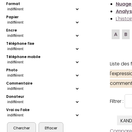
Nuage
Format
Analys
Papier
L'histo
Encre
A
B
Téléphone fixe
Téléphone mobile
Liste des
Photo
l'express
comment
Commentaire
Donateur
Filtrer :
Vrai ou Fake
KAND
Comparer l