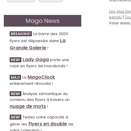
Les plus be
pendu
|
Tou
Mago News
Vous aussi
La barre des 3000
BREAKING!
La
flyers est dépassée dans
Grande Galerie
!
Lady Gaga
porte une
NEW!
robe en flyers de marabouts !
MagoClock
La
MAJ!
entièrement rénovée !
Analyse sémantique du
NEW!
contenu des flyers à travers un
nuage de mots
!
Testez votre capacité à
NEW!
flyers en double
gérer les
de
votre collection !