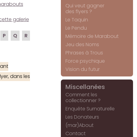
e marabouts
Qui veut gagner
des flyers ?
cette galerie
Le Taquin
Le Pendu
P
Q
R
Mémoire de Marabout
Jeu des Noms
Phrases à Trous
Force psychique
ant
Vision du futur
yer, dans les
Miscellanées
Comment les
collectionner ?
Enquête Surnaturelle
Les Donateurs
(mar)About
Contact