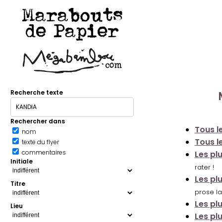
Marabouts
de Papier
Recherche texte
Rechercher dans
Tous le
nom
Tous le
texte du flyer
commentaires
Les pl
Initiale
rater !
Les pl
Titre
prose la
Les pl
Lieu
Les pl