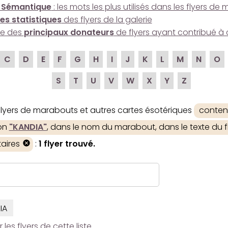
 Sémantique
: les mots les plus utilisés dans les flyers d
es statistiques
des flyers de la galerie
ire des
principaux donateurs
de flyers ayant contribué à 
C
D
E
F
G
H
I
J
K
L
M
N
O
S
T
U
V
W
X
Y
Z
 flyers de marabouts et autres cartes ésotériques
conten
ion
"KANDIA"
, dans le nom du marabout, dans le texte du fl
aires
:
1 flyer trouvé.
IA
es flyers de cette liste