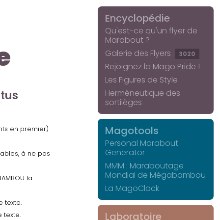
Encyclopédie
Qu'est-ce qu'un flyer de
Marabout ?
e
Galerie des Flyers
3020
Rejoignez la Mago Pride !
Les Figures de Style
Herméneutique des
ctus
sortilèges
Magotools
ents en premier)
Personal Marabout
Generator
uables, à ne pas
MMM : Maraboutage
Mondial de Mégabambou
GABAMBOU la
La MagoClock
 texte.
Laboratoire
 texte.