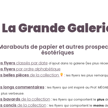
La Grande Galeri
Marabouts de papier et autres prospe
ésotériques
s flyers
classés par date
d'ajout dans la galerie (les plus réc
s flyers
par ordre alphabétique
us belles pièces
de la collection
:
les flyers les plus remarq
us longs commentaires
:
les flyers qui ont inspiré au Prof. MÉ
 plus verbeuse.
us bavards
de la collection
:
les flyers qui comportent le
plus
de
us concis
de la collection
:
les flyers qui comportent le
moins
de