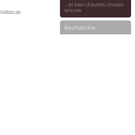
... et bien d'autres choses
encore
igation au
Recherche