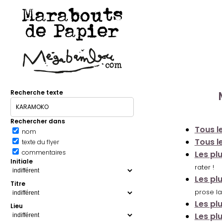
Marabouts
de Papier
Recherche texte
Rechercher dans
Tous le
nom
Tous le
texte du flyer
commentaires
Les pl
Initiale
rater !
Les pl
Titre
prose la
Les pl
Lieu
Les pl