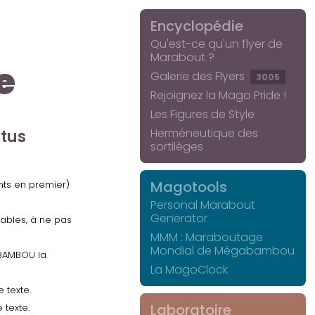
Encyclopédie
Qu'est-ce qu'un flyer de
Marabout ?
e
Galerie des Flyers
3005
Rejoignez la Mago Pride !
Les Figures de Style
Herméneutique des
ctus
sortilèges
Magotools
ents en premier)
Personal Marabout
Generator
uables, à ne pas
MMM : Maraboutage
Mondial de Mégabambou
GABAMBOU la
La MagoClock
 texte.
Laboratoire
 texte.