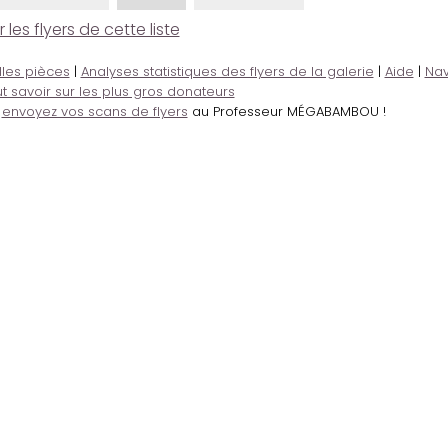
es flyers de cette liste
lles pièces
|
Analyses statistiques des flyers de la galerie
|
Aide
|
Nav
t savoir sur les plus gros donateurs
,
envoyez vos scans de flyers
au Professeur MÉGABAMBOU !