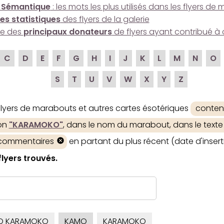
 Sémantique
: les mots les plus utilisés dans les flyers d
es statistiques
des flyers de la galerie
ire des
principaux donateurs
de flyers ayant contribué à 
C
D
E
F
G
H
I
J
K
L
M
N
O
S
T
U
V
W
X
Y
Z
 flyers de marabouts et autres cartes ésotériques
conten
ion
"KARAMOKO"
, dans le nom du marabout, dans le texte 
 commentaires
en partant du plus récent (date d'insert
flyers trouvés.
O KARAMOKO
KAMO
KARAMOKO