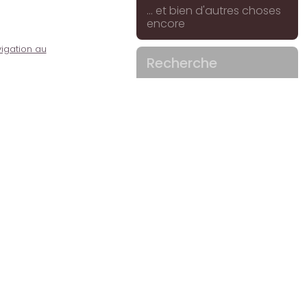
... et bien d'autres choses
encore
igation au
Recherche