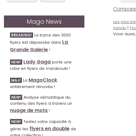
Comparer l
Mago News
Les plus be
pendu
|
Tou
Vous aussi
La barre des 3000
BREAKING!
La
flyers est dépassée dans
Grande Galerie
!
Lady Gaga
porte une
NEW!
robe en flyers de marabouts !
MagoClock
La
MAJ!
entièrement rénovée !
Analyse sémantique du
NEW!
contenu des flyers à travers un
nuage de mots
!
Testez votre capacité à
NEW!
flyers en double
gérer les
de
votre collection !