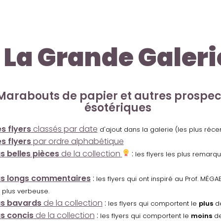
La Grande Galeri
Marabouts de papier et autres prospe
ésotériques
s flyers
classés par date
d'ajout dans la galerie (les plus réc
s flyers
par ordre alphabétique
us belles pièces
de la collection
:
les flyers les plus remarq
us longs commentaires
:
les flyers qui ont inspiré au Prof. MÉ
 plus verbeuse.
us bavards
de la collection
:
les flyers qui comportent le
plus
de
us concis
de la collection
:
les flyers qui comportent le
moins
de