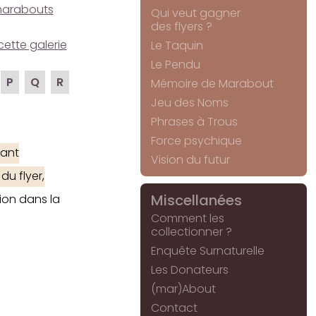
e marabouts
Qui veut gagner
des flyers ?
cette galerie
Le Taquin
Le Pendu
P
Q
R
Mémoire de Marabout
Jeu des Noms
Phrases à Trous
Force psychique
ant
Vision du futur
du flyer,
Miscellanées
ion dans la
Comment les
collectionner ?
Enquête Surnaturelle
Les Donateurs
(mar)About
Contact