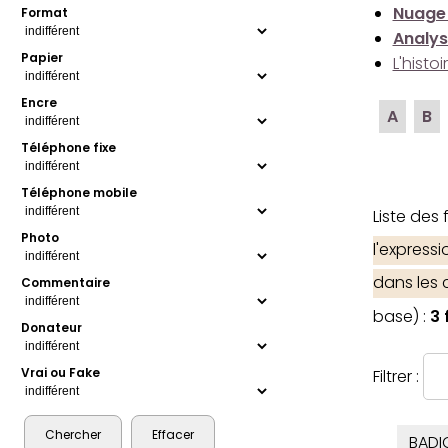
Nuage
Format
Analys
Papier
L'histo
Encre
A
B
Téléphone fixe
Téléphone mobile
Liste des
Photo
l'express
dans les
Commentaire
base) :
3 
Donateur
Vrai ou Fake
Filtrer :
BADI