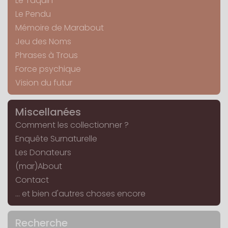
Le Taquin
Le Pendu
Mémoire de Marabout
Jeu des Noms
Phrases à Trous
Force psychique
Vision du futur
Miscellanées
Comment les collectionner ?
Enquête Surnaturelle
Les Donateurs
(mar)About
Contact
... et bien d'autres choses encore
Recherche