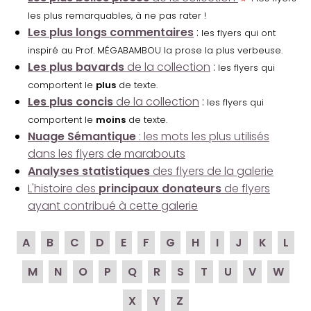
les plus remarquables, à ne pas rater !
Les plus longs commentaires
:
les flyers qui ont
inspiré au Prof. MÉGABAMBOU la prose la plus verbeuse.
Les plus bavards
de la collection
:
les flyers qui
comportent le
plus
de texte.
Les plus concis
de la collection
:
les flyers qui
comportent le
moins
de texte.
Nuage Sémantique
: les mots les plus utilisés
dans les flyers de marabouts
Analyses statistiques
des flyers de la galerie
L'histoire des
principaux donateurs
de flyers
ayant contribué à cette galerie
A
B
C
D
E
F
G
H
I
J
K
L
M
N
O
P
Q
R
S
T
U
V
W
X
Y
Z