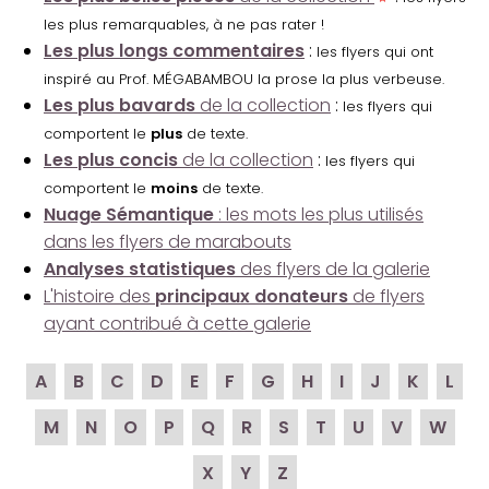
les plus remarquables, à ne pas rater !
Les plus longs commentaires
:
les flyers qui ont
inspiré au Prof. MÉGABAMBOU la prose la plus verbeuse.
Les plus bavards
de la collection
:
les flyers qui
comportent le
plus
de texte.
Les plus concis
de la collection
:
les flyers qui
comportent le
moins
de texte.
Nuage Sémantique
: les mots les plus utilisés
dans les flyers de marabouts
Analyses statistiques
des flyers de la galerie
L'histoire des
principaux donateurs
de flyers
ayant contribué à cette galerie
A
B
C
D
E
F
G
H
I
J
K
L
M
N
O
P
Q
R
S
T
U
V
W
X
Y
Z