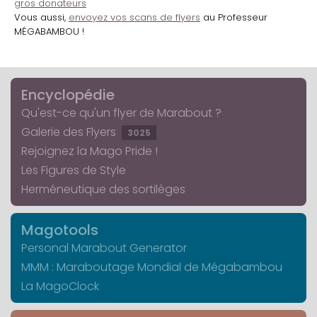
gros donateurs
Vous aussi,
envoyez vos scans de flyers
au Professeur
MÉGABAMBOU !
Encyclopédie
Qu'est-ce qu'un flyer de Marabout ?
Galerie des Flyers
3025
Rejoignez la Mago Pride !
Les Figures de Style
Herméneutique des sortilèges
Magotools
Personal Marabout Generator
MMM : Maraboutage Mondial de Mégabambou
La MagoClock