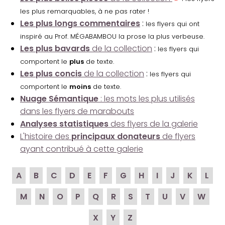
les plus remarquables, à ne pas rater !
Les plus longs commentaires
:
les flyers qui ont
inspiré au Prof. MÉGABAMBOU la prose la plus verbeuse.
Les plus bavards
de la collection
:
les flyers qui
comportent le
plus
de texte.
Les plus concis
de la collection
:
les flyers qui
comportent le
moins
de texte.
Nuage Sémantique
: les mots les plus utilisés
dans les flyers de marabouts
Analyses statistiques
des flyers de la galerie
L'histoire des
principaux donateurs
de flyers
ayant contribué à cette galerie
A
B
C
D
E
F
G
H
I
J
K
L
M
N
O
P
Q
R
S
T
U
V
W
X
Y
Z