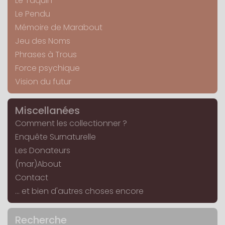
Le Taquin
Le Pendu
Mémoire de Marabout
Jeu des Noms
Phrases à Trous
Force psychique
Vision du futur
Miscellanées
Comment les collectionner ?
Enquête Surnaturelle
Les Donateurs
(mar)About
Contact
... et bien d'autres choses encore
Recherche