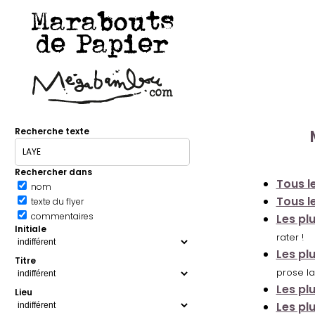
Marabouts
de Papier
Recherche texte
Rechercher dans
Tous le
nom
Tous le
texte du flyer
commentaires
Les pl
Initiale
rater !
Les pl
Titre
prose la
Les pl
Lieu
Les pl