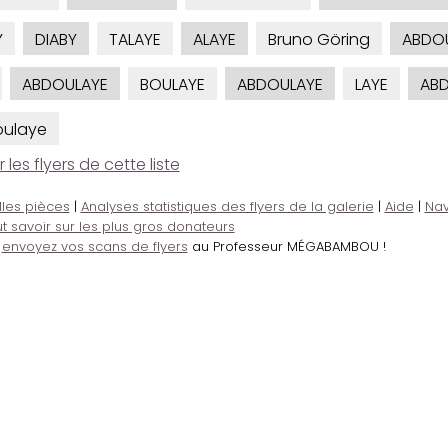
Y
DIABY
TALAYE
ALAYE
Bruno Göring
ABDO
ABDOULAYE
BOULAYE
ABDOULAYE
LAYE
AB
ulaye
es flyers de cette liste
lles pièces
|
Analyses statistiques des flyers de la galerie
|
Aide
|
Nav
t savoir sur les plus gros donateurs
,
envoyez vos scans de flyers
au Professeur MÉGABAMBOU !