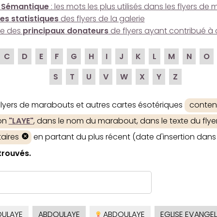
 Sémantique
: les mots les plus utilisés dans les flyers d
es statistiques
des flyers de la galerie
ire des
principaux donateurs
de flyers ayant contribué à 
C
D
E
F
G
H
I
J
K
L
M
N
O
S
T
U
V
W
X
Y
Z
 flyers de marabouts et autres cartes ésotériques
conten
ion
"LAYE"
, dans le nom du marabout, dans le texte du flyer
aires
en partant du plus récent (date d'insertion dans 
 trouvés.
ULAYE
ABDOULAYE
ABDOULAYE
EGLISE EVANGEL