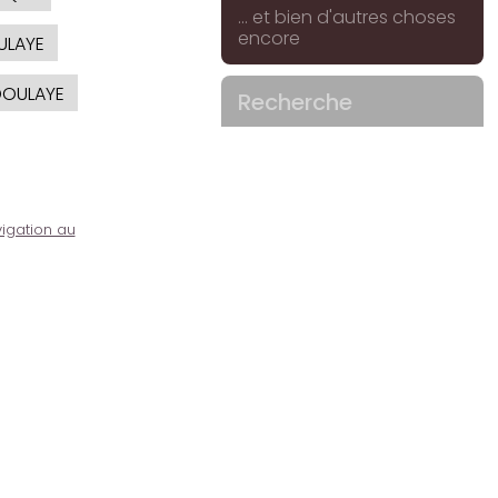
... et bien d'autres choses
encore
ULAYE
DOULAYE
Recherche
igation au