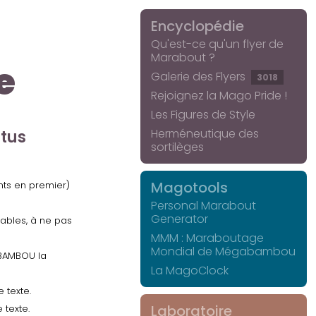
Encyclopédie
Qu'est-ce qu'un flyer de
Marabout ?
e
Galerie des Flyers
3018
Rejoignez la Mago Pride !
Les Figures de Style
Herméneutique des
ctus
sortilèges
Magotools
ents en premier)
Personal Marabout
Generator
uables, à ne pas
MMM : Maraboutage
Mondial de Mégabambou
GABAMBOU la
La MagoClock
 texte.
Laboratoire
 texte.