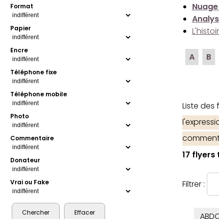
Nuage
Format
Analys
Papier
L'histo
Encre
A
B
Téléphone fixe
Téléphone mobile
Liste des
Photo
l'express
comment
Commentaire
17 flyers
Donateur
Vrai ou Fake
Filtrer :
ABDO