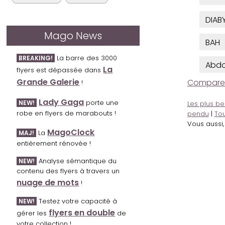
DIAB
Mago News
BAH
La barre des 3000
BREAKING!
Abdo
La
flyers est dépassée dans
Grande Galerie
Comparer l
!
Lady Gaga
porte une
NEW!
Les plus be
robe en flyers de marabouts !
pendu
|
Tou
Vous aussi
MagoClock
La
MAJ!
entièrement rénovée !
Analyse sémantique du
NEW!
contenu des flyers à travers un
nuage de mots
!
Testez votre capacité à
NEW!
flyers en double
gérer les
de
votre collection !