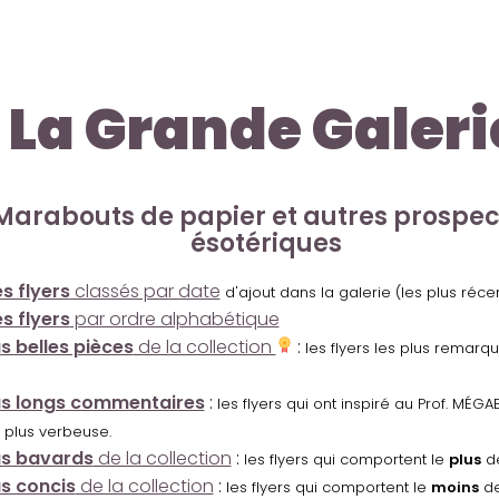
La Grande Galeri
Marabouts de papier et autres prospe
ésotériques
s flyers
classés par date
d'ajout dans la galerie (les plus réc
s flyers
par ordre alphabétique
us belles pièces
de la collection
:
les flyers les plus remarq
us longs commentaires
:
les flyers qui ont inspiré au Prof. MÉ
 plus verbeuse.
us bavards
de la collection
:
les flyers qui comportent le
plus
de
us concis
de la collection
:
les flyers qui comportent le
moins
de