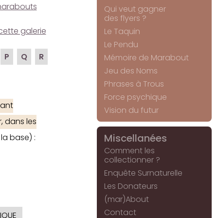
e marabouts
Qui veut gagner
des flyers ?
cette galerie
Le Taquin
Le Pendu
P
Q
R
Mémoire de Marabout
Jeu des Noms
Phrases à Trous
Force psychique
ant
Vision du futur
, dans les
Miscellanées
la base) :
Comment les
collectionner ?
Enquête Surnaturelle
Les Donateurs
(mar)About
Contact
IQUE