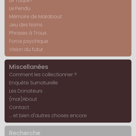
Le Taquin
Le Pendu
Mémoire de Marabout
Jeu des Noms
Phrases à Trous
Force psychique
Vision du futur
Miscellanées
Comment les collectionner ?
Enquête Surnaturelle
Les Donateurs
(mar)About
Contact
... et bien d'autres choses encore
Recherche