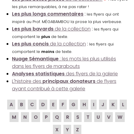
les plus remarquables, à ne pas rater !
Les plus longs commentaires
:
les flyers qui ont
inspiré au Prof. MÉGABAMBOU la prose la plus verbeuse.
Les plus bavards
de la collection
:
les flyers qui
comportent le
plus
de texte.
Les plus concis
de la collection
:
les flyers qui
comportent le
moins
de texte.
Nuage Sémantique
: les mots les plus utilisés
dans les flyers de marabouts
Analyses statistiques
des flyers de la galerie
L'histoire des
principaux donateurs
de flyers
ayant contribué à cette galerie
A
B
C
D
E
F
G
H
I
J
K
L
M
N
O
P
Q
R
S
T
U
V
W
X
Y
Z