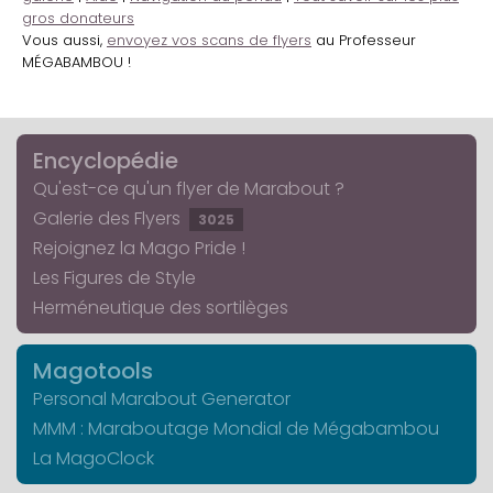
gros donateurs
Vous aussi,
envoyez vos scans de flyers
au Professeur
MÉGABAMBOU !
Encyclopédie
Qu'est-ce qu'un flyer de Marabout ?
Galerie des Flyers
3025
Rejoignez la Mago Pride !
Les Figures de Style
Herméneutique des sortilèges
Magotools
Personal Marabout Generator
MMM : Maraboutage Mondial de Mégabambou
La MagoClock