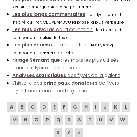
les plus remarquables, à ne pas rater !
Les plus longs commentaires
:
les flyers qui ont
inspiré au Prof. MÉGABAMBOU la prose la plus verbeuse.
Les plus bavards
de la collection
:
les flyers qui
comportent le
plus
de texte.
Les plus concis
de la collection
:
les flyers qui
comportent le
moins
de texte.
Nuage Sémantique
: les mots les plus utilisés
dans les flyers de marabouts
Analyses statistiques
des flyers de la galerie
L'histoire des
principaux donateurs
de flyers
ayant contribué à cette galerie
A
B
C
D
E
F
G
H
I
J
K
L
M
N
O
P
Q
R
S
T
U
V
W
X
Y
Z