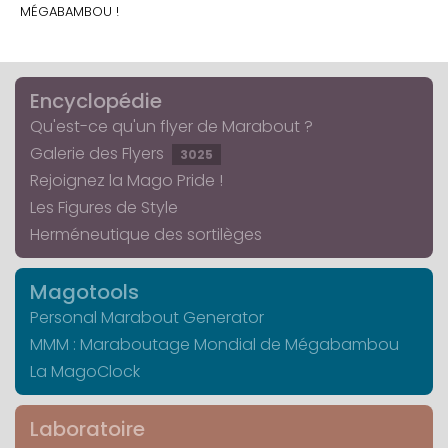
MÉGABAMBOU !
Encyclopédie
Qu'est-ce qu'un flyer de Marabout ?
Galerie des Flyers
3025
Rejoignez la Mago Pride !
Les Figures de Style
Herméneutique des sortilèges
Magotools
Personal Marabout Generator
MMM : Maraboutage Mondial de Mégabambou
La MagoClock
Laboratoire