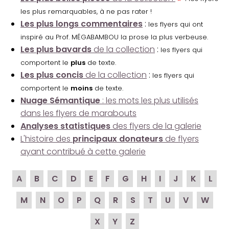
les plus remarquables, à ne pas rater !
Les plus longs commentaires
:
les flyers qui ont
inspiré au Prof. MÉGABAMBOU la prose la plus verbeuse.
Les plus bavards
de la collection
:
les flyers qui
comportent le
plus
de texte.
Les plus concis
de la collection
:
les flyers qui
comportent le
moins
de texte.
Nuage Sémantique
: les mots les plus utilisés
dans les flyers de marabouts
Analyses statistiques
des flyers de la galerie
L'histoire des
principaux donateurs
de flyers
ayant contribué à cette galerie
A
B
C
D
E
F
G
H
I
J
K
L
M
N
O
P
Q
R
S
T
U
V
W
X
Y
Z