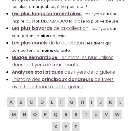
les plus remarquables, à ne pas rater !
Les plus longs commentaires
:
les flyers qui ont
inspiré au Prof. MÉGABAMBOU la prose la plus verbeuse.
Les plus bavards
de la collection
:
les flyers qui
comportent le
plus
de texte.
Les plus concis
de la collection
:
les flyers qui
comportent le
moins
de texte.
Nuage Sémantique
: les mots les plus utilisés
dans les flyers de marabouts
Analyses statistiques
des flyers de la galerie
L'histoire des
principaux donateurs
de flyers
ayant contribué à cette galerie
A
B
C
D
E
F
G
H
I
J
K
L
M
N
O
P
Q
R
S
T
U
V
W
X
Y
Z