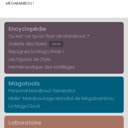
MÉGABAMBOU !
Encyclopédie
Qu'est-ce qu'un flyer de Marabout ?
Galerie des Flyers
3025
Rejoignez la Mago Pride !
Les Figures de Style
Herméneutique des sortilèges
Magotools
Personal Marabout Generator
MMM : Maraboutage Mondial de Mégabambou
La MagoClock
Laboratoire