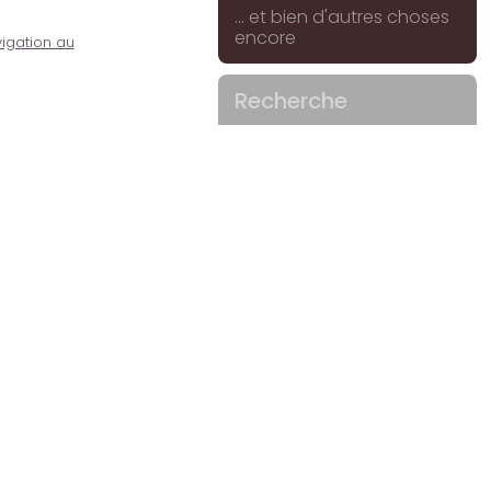
... et bien d'autres choses
encore
igation au
Recherche