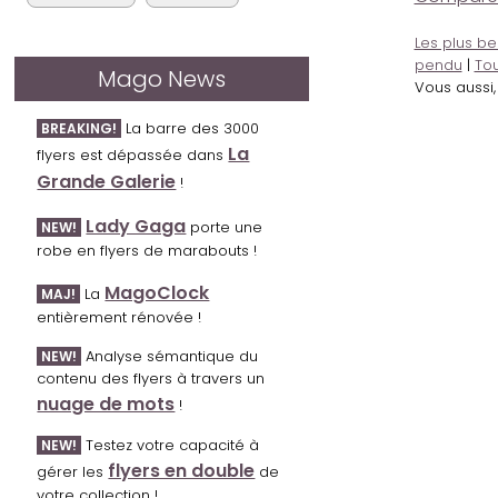
Les plus be
pendu
|
Tou
Mago News
Vous aussi
La barre des 3000
BREAKING!
La
flyers est dépassée dans
Grande Galerie
!
Lady Gaga
porte une
NEW!
robe en flyers de marabouts !
MagoClock
La
MAJ!
entièrement rénovée !
Analyse sémantique du
NEW!
contenu des flyers à travers un
nuage de mots
!
Testez votre capacité à
NEW!
flyers en double
gérer les
de
votre collection !