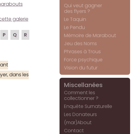
e marabouts
Qui veut gagner
des flyers ?
cette galerie
Le Taquin
Le Pendu
P
Q
R
Mémoire de Marabout
Jeu des Noms
Phrases à Trous
Force psychique
ant
Vision du futur
yer, dans les
Miscellanées
Comment les
collectionner ?
Enquête Surnaturelle
Les Donateurs
(mar)About
Contact