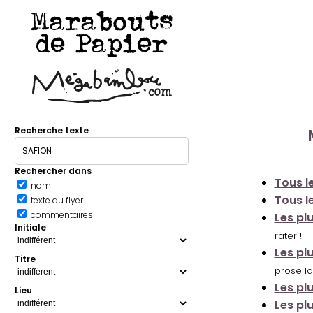
Marabouts
de Papier
Recherche texte
Rechercher dans
Tous le
nom
Tous le
texte du flyer
commentaires
Les pl
Initiale
rater !
Les pl
Titre
prose la
Les pl
Lieu
Les pl