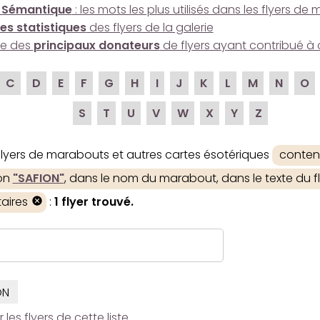
 Sémantique
: les mots les plus utilisés dans les flyers d
es statistiques
des flyers de la galerie
ire des
principaux donateurs
de flyers ayant contribué à 
C
D
E
F
G
H
I
J
K
L
M
N
O
S
T
U
V
W
X
Y
Z
 flyers de marabouts et autres cartes ésotériques
conten
ion
"SAFION"
, dans le nom du marabout, dans le texte du fl
aires
:
1 flyer trouvé.
ON
es flyers de cette liste