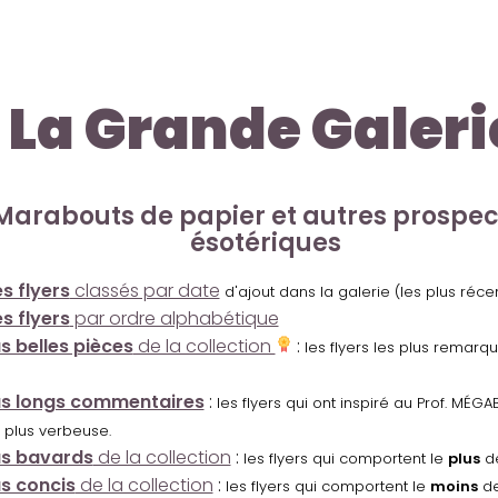
La Grande Galeri
Marabouts de papier et autres prospe
ésotériques
s flyers
classés par date
d'ajout dans la galerie (les plus réc
s flyers
par ordre alphabétique
us belles pièces
de la collection
:
les flyers les plus remarq
us longs commentaires
:
les flyers qui ont inspiré au Prof. MÉ
 plus verbeuse.
us bavards
de la collection
:
les flyers qui comportent le
plus
de
us concis
de la collection
:
les flyers qui comportent le
moins
de