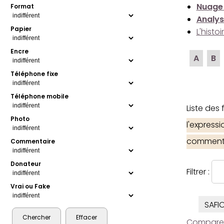
Nuage
Format
Analys
Papier
L'histo
Encre
A
B
Téléphone fixe
Téléphone mobile
Liste des
Photo
l'express
comment
Commentaire
Donateur
Filtrer :
Vrai ou Fake
SAFI
Comparer l