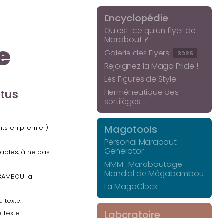
Encyclopédie
Qu'est-ce qu'un flyer de
Marabout ?
e
Galerie des Flyers
3025
Rejoignez la Mago Pride !
Les Figures de Style
Herméneutique des
ctus
sortilèges
Magotools
ents en premier)
Personal Marabout
Generator
uables, à ne pas
MMM : Maraboutage
Mondial de Mégabambou
GABAMBOU la
La MagoClock
 texte.
Laboratoire
 texte.