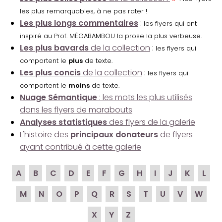
les plus remarquables, à ne pas rater !
Les plus longs commentaires
:
les flyers qui ont
inspiré au Prof. MÉGABAMBOU la prose la plus verbeuse.
Les plus bavards
de la collection
:
les flyers qui
comportent le
plus
de texte.
Les plus concis
de la collection
:
les flyers qui
comportent le
moins
de texte.
Nuage Sémantique
: les mots les plus utilisés
dans les flyers de marabouts
Analyses statistiques
des flyers de la galerie
L'histoire des
principaux donateurs
de flyers
ayant contribué à cette galerie
A
B
C
D
E
F
G
H
I
J
K
L
M
N
O
P
Q
R
S
T
U
V
W
X
Y
Z