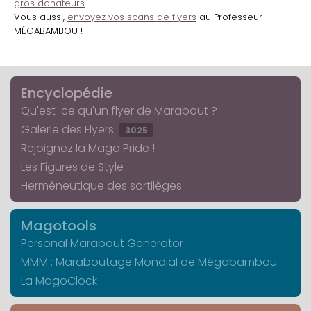
gros donateurs
Vous aussi,
envoyez vos scans de flyers
au Professeur
MÉGABAMBOU !
Encyclopédie
Qu'est-ce qu'un flyer de Marabout ?
Galerie des Flyers
3025
Rejoignez la Mago Pride !
Les Figures de Style
Herméneutique des sortilèges
Magotools
Personal Marabout Generator
MMM : Maraboutage Mondial de Mégabambou
La MagoClock