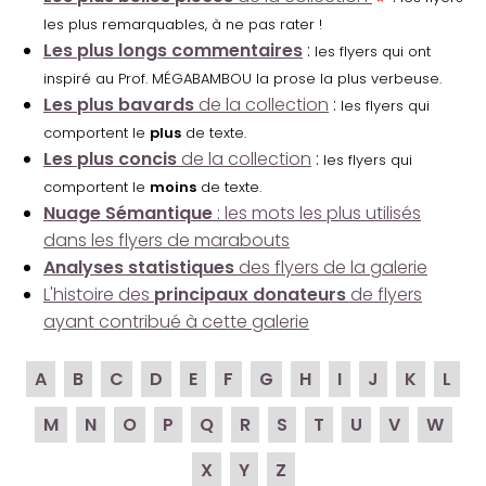
les plus remarquables, à ne pas rater !
Les plus longs commentaires
:
les flyers qui ont
inspiré au Prof. MÉGABAMBOU la prose la plus verbeuse.
Les plus bavards
de la collection
:
les flyers qui
comportent le
plus
de texte.
Les plus concis
de la collection
:
les flyers qui
comportent le
moins
de texte.
Nuage Sémantique
: les mots les plus utilisés
dans les flyers de marabouts
Analyses statistiques
des flyers de la galerie
L'histoire des
principaux donateurs
de flyers
ayant contribué à cette galerie
A
B
C
D
E
F
G
H
I
J
K
L
M
N
O
P
Q
R
S
T
U
V
W
X
Y
Z