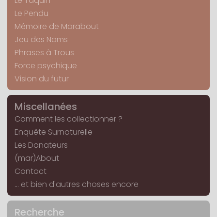
Le Taquin
Le Pendu
Mémoire de Marabout
Jeu des Noms
Phrases à Trous
Force psychique
Vision du futur
Miscellanées
Comment les collectionner ?
Enquête Surnaturelle
Les Donateurs
(mar)About
Contact
... et bien d'autres choses encore
Recherche