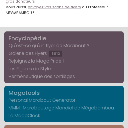
gros donateurs
Vous aussi,
envoyez vos scans de flyers
au Professeur
MÉGABAMBOU !
Encyclopédie
Qu'est-ce qu'un flyer de Marabout ?
Galerie des Flyers
3012
Rejoignez la Mago Pride !
Les Figures de Style
Herméneutique des sortilèges
Magotools
Personal Marabout Generator
MMM : Maraboutage Mondial de Mégabambou
La MagoClock