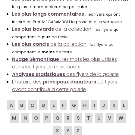
les plus remarquables, à ne pas rater !
Les plus longs commentaires
:
les flyers qui ont
inspiré au Prof. MÉGABAMBOU la prose la plus verbeuse.
Les plus bavards
de la collection
:
les flyers qui
comportent le
plus
de texte.
Les plus concis
de la collection
:
les flyers qui
comportent le
moins
de texte.
Nuage Sémantique
: les mots les plus utilisés
dans les flyers de marabouts
Analyses statistiques
des flyers de la galerie
L'histoire des
principaux donateurs
de flyers
ayant contribué à cette galerie
A
B
C
D
E
F
G
H
I
J
K
L
M
N
O
P
Q
R
S
T
U
V
W
X
Y
Z