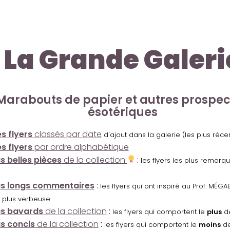
La Grande Galeri
Marabouts de papier et autres prospe
ésotériques
s flyers
classés par date
d'ajout dans la galerie (les plus réc
s flyers
par ordre alphabétique
us belles pièces
de la collection
:
les flyers les plus remarq
us longs commentaires
:
les flyers qui ont inspiré au Prof. MÉ
 plus verbeuse.
us bavards
de la collection
:
les flyers qui comportent le
plus
de
us concis
de la collection
:
les flyers qui comportent le
moins
de