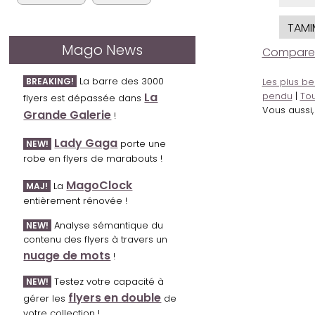
TAM
Mago News
Comparer l
La barre des 3000
BREAKING!
Les plus be
La
pendu
|
Tou
flyers est dépassée dans
Vous aussi
Grande Galerie
!
Lady Gaga
porte une
NEW!
robe en flyers de marabouts !
MagoClock
La
MAJ!
entièrement rénovée !
Analyse sémantique du
NEW!
contenu des flyers à travers un
nuage de mots
!
Testez votre capacité à
NEW!
flyers en double
gérer les
de
votre collection !