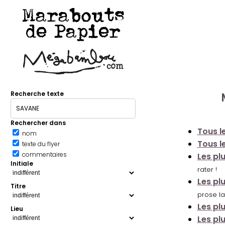
Marabouts
de Papier
Recherche texte
Rechercher dans
Tous le
nom
Tous le
texte du flyer
commentaires
Les pl
Initiale
rater !
Les pl
Titre
prose la
Les pl
Lieu
Les pl