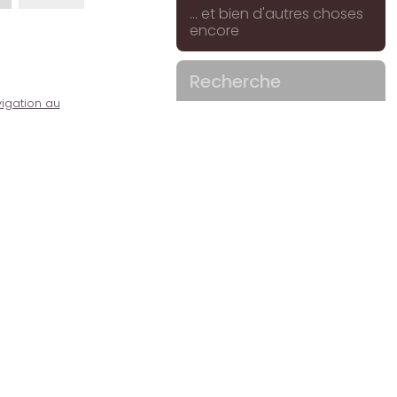
... et bien d'autres choses
encore
Recherche
igation au