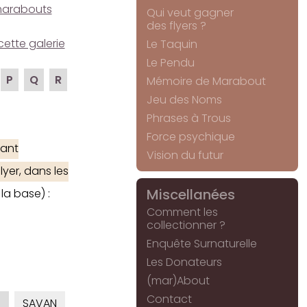
e marabouts
Qui veut gagner
des flyers ?
cette galerie
Le Taquin
Le Pendu
P
Q
R
Mémoire de Marabout
Jeu des Noms
Phrases à Trous
Force psychique
ant
Vision du futur
yer, dans les
Miscellanées
la base) :
Comment les
collectionner ?
Enquête Surnaturelle
Les Donateurs
(mar)About
Contact
O
SAVAN