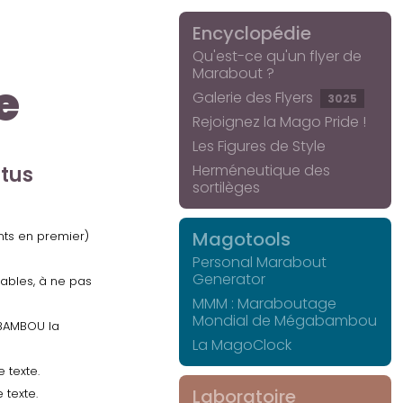
Encyclopédie
Qu'est-ce qu'un flyer de
Marabout ?
e
Galerie des Flyers
3025
Rejoignez la Mago Pride !
Les Figures de Style
Herméneutique des
ctus
sortilèges
Magotools
ents en premier)
Personal Marabout
Generator
uables, à ne pas
MMM : Maraboutage
Mondial de Mégabambou
GABAMBOU la
La MagoClock
 texte.
Laboratoire
 texte.