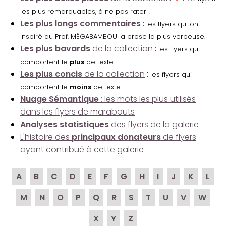
les plus remarquables, à ne pas rater !
Les plus longs commentaires
:
les flyers qui ont
inspiré au Prof. MÉGABAMBOU la prose la plus verbeuse.
Les plus bavards
de la collection
:
les flyers qui
comportent le
plus
de texte.
Les plus concis
de la collection
:
les flyers qui
comportent le
moins
de texte.
Nuage Sémantique
: les mots les plus utilisés
dans les flyers de marabouts
Analyses statistiques
des flyers de la galerie
L'histoire des
principaux donateurs
de flyers
ayant contribué à cette galerie
A
B
C
D
E
F
G
H
I
J
K
L
M
N
O
P
Q
R
S
T
U
V
W
X
Y
Z