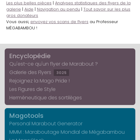
Les plus belles pièces
|
Analyses statistiques des flyers de la
galerie
|
Aide
|
Navigation au pendu
|
Tout savoir sur les plus
gros donateurs
Vous aussi,
envoyez vos scans de flyers
au Professeur
MÉGABAMBOU !
Encyclopédie
Qu'est-ce qu'un flyer de Marabout ?
Galerie des Flyers
3025
Rejoignez la Mago Pride !
Les Figures de Style
Herméneutique des sortilèges
Magotools
Personal Marabout Generator
MMM : Maraboutage Mondial de Mégabambou