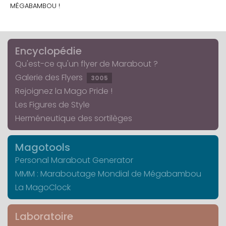
MÉGABAMBOU !
Encyclopédie
Qu'est-ce qu'un flyer de Marabout ?
Galerie des Flyers
3005
Rejoignez la Mago Pride !
Les Figures de Style
Herméneutique des sortilèges
Magotools
Personal Marabout Generator
MMM : Maraboutage Mondial de Mégabambou
La MagoClock
Laboratoire