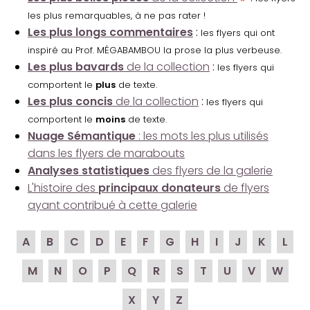
les plus remarquables, à ne pas rater !
Les plus longs commentaires
:
les flyers qui ont
inspiré au Prof. MÉGABAMBOU la prose la plus verbeuse.
Les plus bavards
de la collection
:
les flyers qui
comportent le
plus
de texte.
Les plus concis
de la collection
:
les flyers qui
comportent le
moins
de texte.
Nuage Sémantique
: les mots les plus utilisés
dans les flyers de marabouts
Analyses statistiques
des flyers de la galerie
L'histoire des
principaux donateurs
de flyers
ayant contribué à cette galerie
A
B
C
D
E
F
G
H
I
J
K
L
M
N
O
P
Q
R
S
T
U
V
W
X
Y
Z