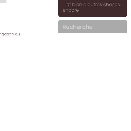
... et bien d'autres choses
encore
Recherche
igation au