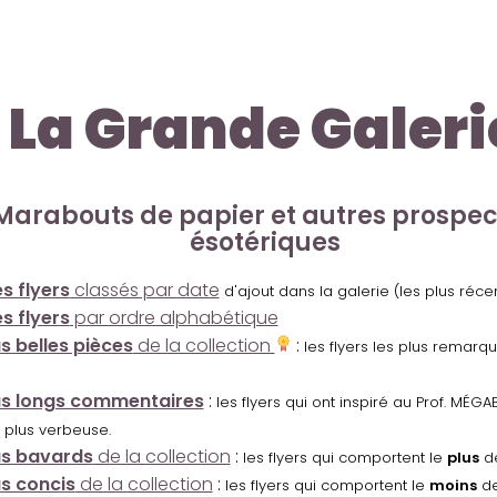
La Grande Galeri
Marabouts de papier et autres prospe
ésotériques
s flyers
classés par date
d'ajout dans la galerie (les plus réc
s flyers
par ordre alphabétique
us belles pièces
de la collection
:
les flyers les plus remarq
us longs commentaires
:
les flyers qui ont inspiré au Prof. MÉ
 plus verbeuse.
us bavards
de la collection
:
les flyers qui comportent le
plus
de
us concis
de la collection
:
les flyers qui comportent le
moins
de