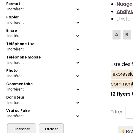
Nuage
Format
Analys
Papier
L'histo
Encre
A
B
Téléphone fixe
Téléphone mobile
Liste des
Photo
l'express
comment
Commentaire
12 flyers
Donateur
Vrai ou Fake
Filtrer :
BA