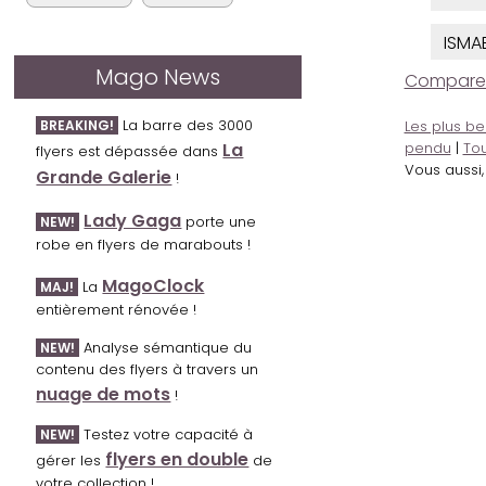
ISMA
Mago News
Comparer l
La barre des 3000
BREAKING!
Les plus be
La
pendu
|
Tou
flyers est dépassée dans
Vous aussi
Grande Galerie
!
Lady Gaga
porte une
NEW!
robe en flyers de marabouts !
MagoClock
La
MAJ!
entièrement rénovée !
Analyse sémantique du
NEW!
contenu des flyers à travers un
nuage de mots
!
Testez votre capacité à
NEW!
flyers en double
gérer les
de
votre collection !