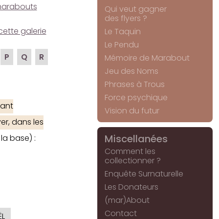
e marabouts
Qui veut gagner
des flyers ?
cette galerie
Le Taquin
Le Pendu
P
Q
R
Mémoire de Marabout
Jeu des Noms
Phrases à Trous
Force psychique
ant
Vision du futur
er, dans les
Miscellanées
la base) :
Comment les
collectionner ?
Enquête Surnaturelle
Les Donateurs
(mar)About
Contact
ËL