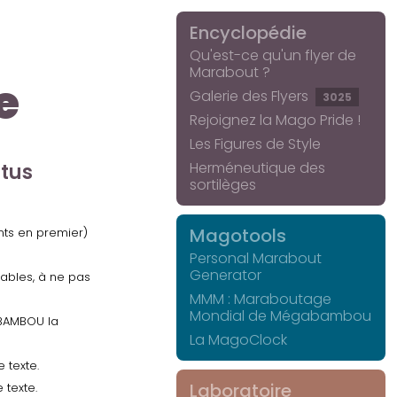
Encyclopédie
Qu'est-ce qu'un flyer de
Marabout ?
e
Galerie des Flyers
3025
Rejoignez la Mago Pride !
Les Figures de Style
Herméneutique des
ctus
sortilèges
Magotools
ents en premier)
Personal Marabout
Generator
uables, à ne pas
MMM : Maraboutage
Mondial de Mégabambou
GABAMBOU la
La MagoClock
 texte.
Laboratoire
 texte.