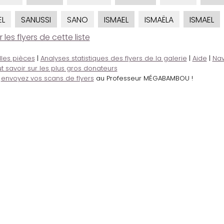
EL
SANUSSI
SANO
ISMAEL
ISMAËLA
ISMAEL
es flyers de cette liste
lles pièces
|
Analyses statistiques des flyers de la galerie
|
Aide
|
Nav
t savoir sur les plus gros donateurs
,
envoyez vos scans de flyers
au Professeur MÉGABAMBOU !