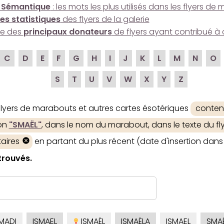
 Sémantique
: les mots les plus utilisés dans les flyers d
es statistiques
des flyers de la galerie
ire des
principaux donateurs
de flyers ayant contribué à 
C
D
E
F
G
H
I
J
K
L
M
N
O
S
T
U
V
W
X
Y
Z
 flyers de marabouts et autres cartes ésotériques
conten
ion
"SMAËL"
, dans le nom du marabout, dans le texte du fly
aires
en partant du plus récent (date d'insertion dans 
 trouvés.
MADI
ISMAEL
ISMAËL
ISMAËLA
ISMAEL
SMA