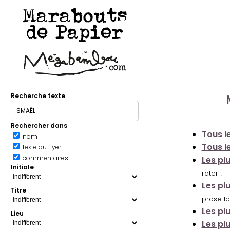
Marabouts
de Papier
Recherche texte
Rechercher dans
Tous le
nom
Tous le
texte du flyer
commentaires
Les pl
Initiale
rater !
Les pl
Titre
prose la
Les pl
Lieu
Les pl