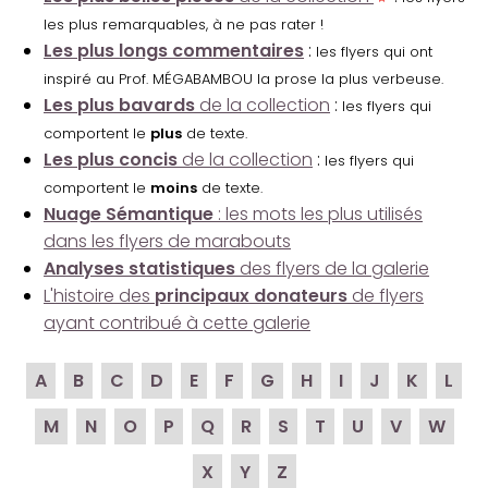
les plus remarquables, à ne pas rater !
Les plus longs commentaires
:
les flyers qui ont
inspiré au Prof. MÉGABAMBOU la prose la plus verbeuse.
Les plus bavards
de la collection
:
les flyers qui
comportent le
plus
de texte.
Les plus concis
de la collection
:
les flyers qui
comportent le
moins
de texte.
Nuage Sémantique
: les mots les plus utilisés
dans les flyers de marabouts
Analyses statistiques
des flyers de la galerie
L'histoire des
principaux donateurs
de flyers
ayant contribué à cette galerie
A
B
C
D
E
F
G
H
I
J
K
L
M
N
O
P
Q
R
S
T
U
V
W
X
Y
Z