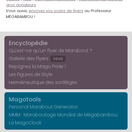
gros donateurs
Vous aussi,
envoyez vos scans de flyers
au Professeur
MÉGABAMBOU !
Encyclopédie
Qu'est-ce qu'un flyer de Marabout ?
Galerie des Flyers
3005
Rejoignez la Mago Pride !
Les Figures de Style
Herméneutique des sortilèges
Magotools
Personal Marabout Generator
MMM : Maraboutage Mondial de Mégabambou
La MagoClock