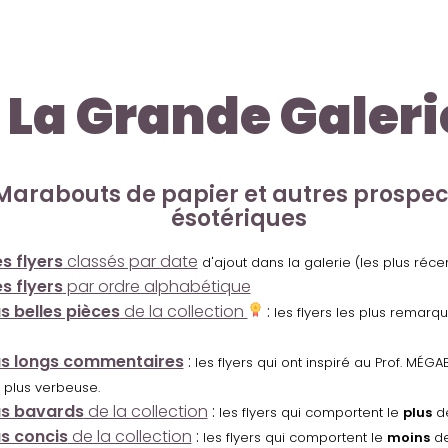
La Grande Galeri
Marabouts de papier et autres prospe
ésotériques
s flyers
classés par date
d'ajout dans la galerie (les plus réc
s flyers
par ordre alphabétique
us belles pièces
de la collection
:
les flyers les plus remarq
us longs commentaires
:
les flyers qui ont inspiré au Prof. MÉ
 plus verbeuse.
us bavards
de la collection
:
les flyers qui comportent le
plus
de
us concis
de la collection
:
les flyers qui comportent le
moins
de