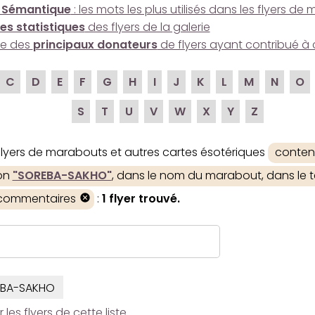
 Sémantique
: les mots les plus utilisés dans les flyers d
es statistiques
des flyers de la galerie
ire des
principaux donateurs
de flyers ayant contribué à 
C
D
E
F
G
H
I
J
K
L
M
N
O
S
T
U
V
W
X
Y
Z
 flyers de marabouts et autres cartes ésotériques
conten
ion
"SOREBA-SAKHO"
, dans le nom du marabout, dans le te
 commentaires
:
1 flyer trouvé.
BA-SAKHO
es flyers de cette liste