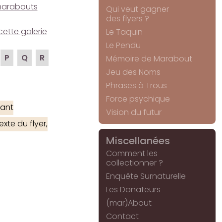
e marabouts
Qui veut gagner
des flyers ?
cette galerie
Le Taquin
Le Pendu
P
Q
R
Mémoire de Marabout
Jeu des Noms
Phrases à Trous
Force psychique
ant
Vision du futur
xte du flyer,
Miscellanées
Comment les
collectionner ?
Enquête Surnaturelle
Les Donateurs
(mar)About
Contact