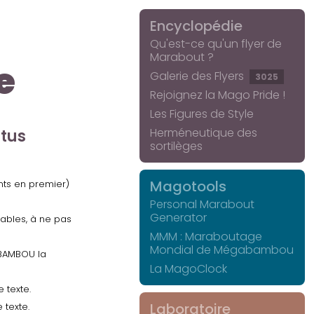
Encyclopédie
Qu'est-ce qu'un flyer de
Marabout ?
e
Galerie des Flyers
3025
Rejoignez la Mago Pride !
Les Figures de Style
Herméneutique des
ctus
sortilèges
Magotools
ents en premier)
Personal Marabout
Generator
uables, à ne pas
MMM : Maraboutage
Mondial de Mégabambou
GABAMBOU la
La MagoClock
 texte.
Laboratoire
 texte.