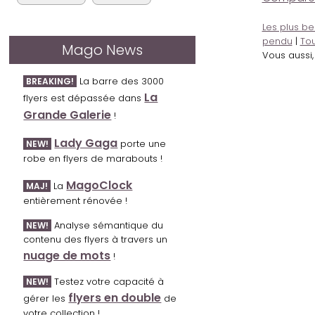
Les plus be
pendu
|
Tou
Mago News
Vous aussi
La barre des 3000
BREAKING!
La
flyers est dépassée dans
Grande Galerie
!
Lady Gaga
porte une
NEW!
robe en flyers de marabouts !
MagoClock
La
MAJ!
entièrement rénovée !
Analyse sémantique du
NEW!
contenu des flyers à travers un
nuage de mots
!
Testez votre capacité à
NEW!
flyers en double
gérer les
de
votre collection !