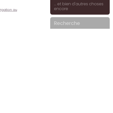
... et bien d'autres choses
encore
igation au
Recherche