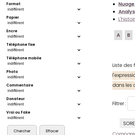
Nuage
Format
Analys
Papier
L'histo
Encre
A
B
Téléphone fixe
Téléphone mobile
Liste des
Photo
l'express
dans les
Commentaire
Donateur
Filtrer :
Vrai ou Fake
SORE
Comparer l