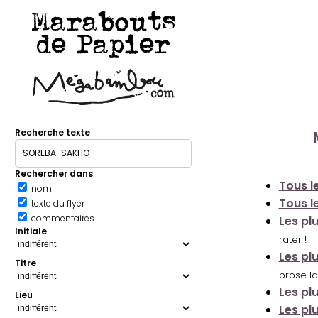
Marabouts
de Papier
Recherche texte
Rechercher dans
Tous le
nom
Tous le
texte du flyer
commentaires
Les pl
Initiale
rater !
Les pl
Titre
prose la
Les pl
Lieu
Les pl