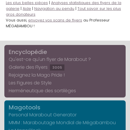
Les plus belles pièces
|
Analyses statistiques des flyers de la
galerie
|
Aide
|
Navigation au pendu
|
Tout savoir sur les plus
gros donateurs
Vous aussi,
envoyez vos scans de flyers
au Professeur
MÉGABAMBOU !
Encyclopédie
Qu'est-ce qu'un flyer de Marabout ?
Galerie des Flyers
3005
Rejoignez la Mago Pride !
Les Figures de Style
Herméneutique des sortilèges
Magotools
Personal Marabout Generator
MMM : Maraboutage Mondial de Mégabambou