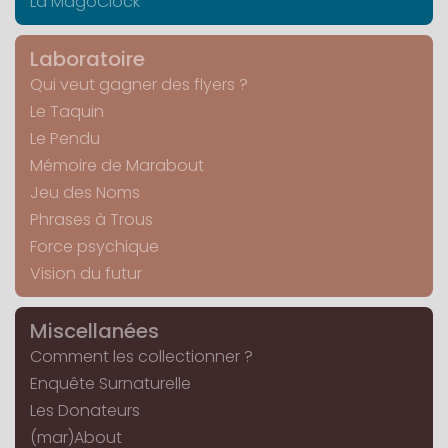
La MagoClock
Laboratoire
Qui veut gagner des flyers ?
Le Taquin
Le Pendu
Mémoire de Marabout
Jeu des Noms
Phrases à Trous
Force psychique
Vision du futur
Miscellanées
Comment les collectionner ?
Enquête Surnaturelle
Les Donateurs
(mar)About