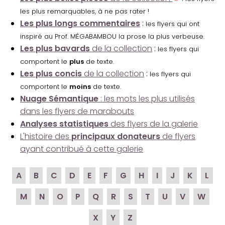
les plus remarquables, à ne pas rater !
Les plus longs commentaires
:
les flyers qui ont
inspiré au Prof. MÉGABAMBOU la prose la plus verbeuse.
Les plus bavards
de la collection
:
les flyers qui
comportent le
plus
de texte.
Les plus concis
de la collection
:
les flyers qui
comportent le
moins
de texte.
Nuage Sémantique
: les mots les plus utilisés
dans les flyers de marabouts
Analyses statistiques
des flyers de la galerie
L'histoire des
principaux donateurs
de flyers
ayant contribué à cette galerie
A
B
C
D
E
F
G
H
I
J
K
L
M
N
O
P
Q
R
S
T
U
V
W
X
Y
Z