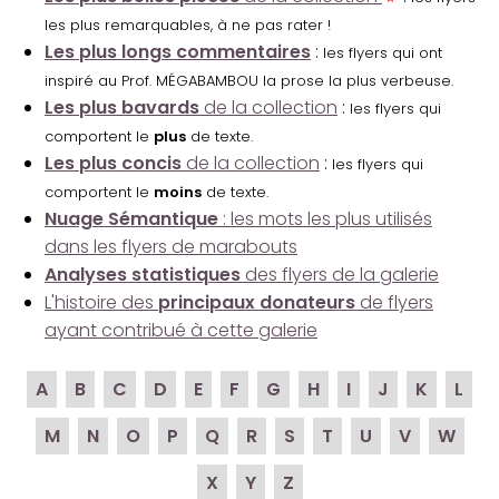
les plus remarquables, à ne pas rater !
Les plus longs commentaires
:
les flyers qui ont
inspiré au Prof. MÉGABAMBOU la prose la plus verbeuse.
Les plus bavards
de la collection
:
les flyers qui
comportent le
plus
de texte.
Les plus concis
de la collection
:
les flyers qui
comportent le
moins
de texte.
Nuage Sémantique
: les mots les plus utilisés
dans les flyers de marabouts
Analyses statistiques
des flyers de la galerie
L'histoire des
principaux donateurs
de flyers
ayant contribué à cette galerie
A
B
C
D
E
F
G
H
I
J
K
L
M
N
O
P
Q
R
S
T
U
V
W
X
Y
Z