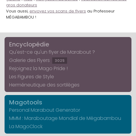
gros donateurs
Vous aussi,
envoyez vos scans de flyers
au Professeur
MÉGABAMBOU !
Encyclopédie
Qu'est-ce qu'un flyer de Marabout ?
Galerie des Flyers
3025
Rejoignez la Mago Pride !
Les Figures de Style
Herméneutique des sortilèges
Magotools
Personal Marabout Generator
MMM : Maraboutage Mondial de Mégabambou
La MagoClock