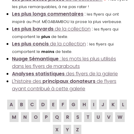
les plus remarquables, à ne pas rater !
Les plus longs commentaires
:
les flyers qui ont
inspiré au Prof. MÉGABAMBOU la prose la plus verbeuse.
Les plus bavards
de la collection
:
les flyers qui
comportent le
plus
de texte.
Les plus concis
de la collection
:
les flyers qui
comportent le
moins
de texte.
Nuage Sémantique
: les mots les plus utilisés
dans les flyers de marabouts
Analyses statistiques
des flyers de la galerie
L'histoire des
principaux donateurs
de flyers
ayant contribué à cette galerie
A
B
C
D
E
F
G
H
I
J
K
L
M
N
O
P
Q
R
S
T
U
V
W
X
Y
Z