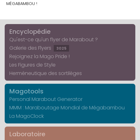
MÉGABAMBOU !
Encyclopédie
Qu'est-ce qu'un flyer de Marabout ?
Galerie des Flyers
3025
Rejoignez la Mago Pride !
Les Figures de Style
Herméneutique des sortilèges
Magotools
Personal Marabout Generator
MMM : Maraboutage Mondial de Mégabambou
La MagoClock
Laboratoire