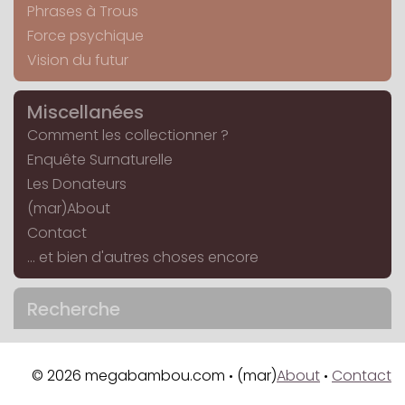
Phrases à Trous
Force psychique
Vision du futur
Miscellanées
Comment les collectionner ?
Enquête Surnaturelle
Les Donateurs
(mar)About
Contact
... et bien d'autres choses encore
Recherche
© 2026 megabambou.com
(mar)
About
Contact
•
•