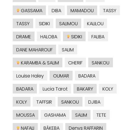
GASSAMA
DIBA
MAMADOU
TASSY
TASSY
SIDIKI
SALIMOU
KALILOU
DRAME
HALOBA
SIDIKI
FALIBA
DANE MAHAROUF
SALIM
KARAMBA & SALIM
CHERIF
SANKOU
Louise Haley
OUMAR
BADARA
BADARA
Lucia Tarot
BAKARY
KOLY
KOLY
TAFFSIR
SANKOU
DJIBA
MOUSSA
GASHAMA
SALIM
TETE
NAFALI
BÂKEBA
Denys RAFFARIN