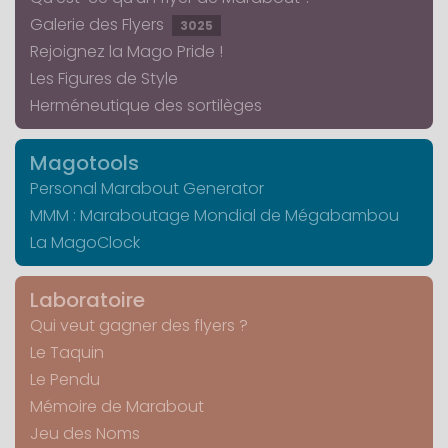
Galerie des Flyers
3025
Rejoignez la Mago Pride !
Les Figures de Style
Herméneutique des sortilèges
Magotools
Personal Marabout Generator
MMM : Maraboutage Mondial de Mégabambou
La MagoClock
Laboratoire
Qui veut gagner des flyers ?
Le Taquin
Le Pendu
Mémoire de Marabout
Jeu des Noms