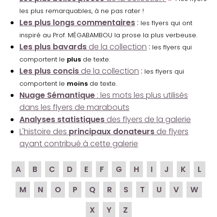
les plus remarquables, à ne pas rater !
Les plus longs commentaires
:
les flyers qui ont
inspiré au Prof. MÉGABAMBOU la prose la plus verbeuse.
Les plus bavards
de la collection
:
les flyers qui
comportent le
plus
de texte.
Les plus concis
de la collection
:
les flyers qui
comportent le
moins
de texte.
Nuage Sémantique
: les mots les plus utilisés
dans les flyers de marabouts
Analyses statistiques
des flyers de la galerie
L'histoire des
principaux donateurs
de flyers
ayant contribué à cette galerie
A
B
C
D
E
F
G
H
I
J
K
L
M
N
O
P
Q
R
S
T
U
V
W
X
Y
Z