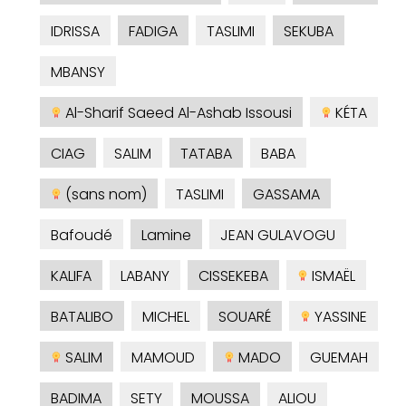
IDRISSA
FADIGA
TASLIMI
SEKUBA
MBANSY
Al-Sharif Saeed Al-Ashab Issousi
KÉTA
CIAG
SALIM
TATABA
BABA
(sans nom)
TASLIMI
GASSAMA
Bafoudé
Lamine
JEAN GULAVOGU
KALIFA
LABANY
CISSEKEBA
ISMAËL
BATALIBO
MICHEL
SOUARÉ
YASSINE
SALIM
MAMOUD
MADO
GUEMAH
BADIMA
SETY
MOUSSA
ALIOU