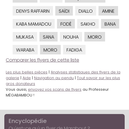
DENYS RAFFARIN
SAÏDI
DIALLO
AMINE
KABA MAMADOU
FODÉ
SAKHO
BANA
MUKASA
SANA
NOUHA
MORO
WARABA
MORO
FADIGA
Comparer les flyers de cette liste
Les plus belles pièces
|
Analyses statistiques des flyers de la
galerie
|
Aide
|
Navigation au pendu
|
Tout savoir sur les plus
gros donateurs
Vous aussi,
envoyez vos scans de flyers
au Professeur
MÉGABAMBOU !
Encyclopédie
Qu'est-ce qu'un flyer de Marabout ?