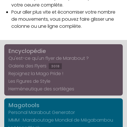
votre oeuvre complète.
Pour aller plus vite et économiser votre nombre
de mouvements, vous pouvez faire glisser une
colonne ou une ligne complète.
Encyclopédie
Qu'est-ce qu'un flyer de Marabout ?
Galerie des Flyers
3018
Rejoignez la Mago Pride !
Les Figures de Style
Herméneutique des sortilèges
Magotools
Personal Marabout Generator
MMM : Maraboutage Mondial de Mégabambou