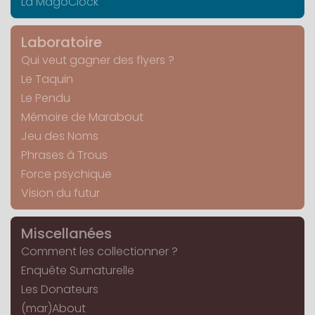
La MagoClock
Laboratoire
Qui veut gagner des flyers ?
Le Taquin
Le Pendu
Mémoire de Marabout
Jeu des Noms
Phrases à Trous
Force psychique
Vision du futur
Miscellanées
Comment les collectionner ?
Enquête Surnaturelle
Les Donateurs
(mar)About