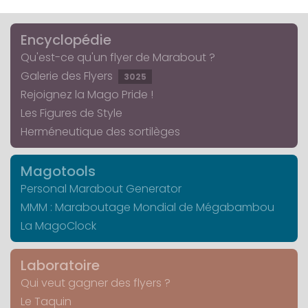
Encyclopédie
Qu'est-ce qu'un flyer de Marabout ?
Galerie des Flyers
3025
Rejoignez la Mago Pride !
Les Figures de Style
Herméneutique des sortilèges
Magotools
Personal Marabout Generator
MMM : Maraboutage Mondial de Mégabambou
La MagoClock
Laboratoire
Qui veut gagner des flyers ?
Le Taquin