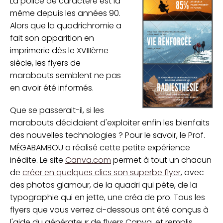
La police de caractère est la
même depuis les années 90.
Alors que la quadrichromie a
fait son apparition en
imprimerie dès le XVIIIème
siècle, les flyers de
marabouts semblent ne pas
en avoir été informés.
Que se passerait-il, si les
marabouts décidaient d'exploiter enfin les bienfaits
des nouvelles technologies ? Pour le savoir, le Prof.
MÉGABAMBOU a réalisé cette petite expérience
inédite. Le site
Canva.com
permet à tout un chacun
de
créer en quelques clics son superbe flyer
, avec
des photos glamour, de la quadri qui pète, de la
typographie qui en jette, une créa de pro. Tous les
flyers que vous verrez ci-dessous ont été conçus à
l'aide du générateur de flyers Canva, et remplis