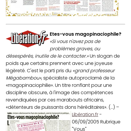
Etes-vous magopinaciophile?
«Si vous n'avez pas de
problèmes graves, ou
désespérés, inutile de le contacter.»
Un slogan de
poids que certains prennent avec une joyeuse
légèreté. C'est le parti pris du
«grand professeur
Mégabambou»
, spécialiste autoproclamé de la
«magopinaciophilie». Un titre ronflant pour une
discipline obscure, à l'image des compétences
revendiquées par ces marabouts africains,
«détenteurs de puissants dons héréditaires». (...) –
Libération.fr
-
06/09/2005 Rubrique
"Vous"