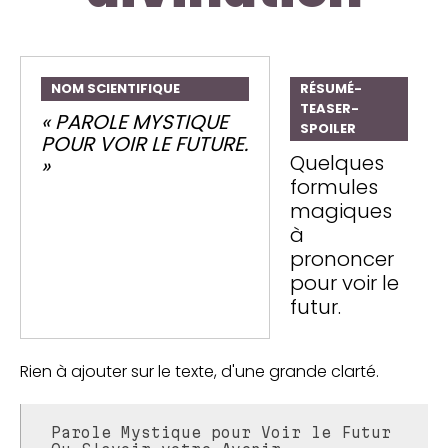
NOM SCIENTIFIQUE
RÉSUMÉ-
TEASER-
« PAROLE MYSTIQUE
SPOILER
POUR VOIR LE FUTURE.
Quelques
»
formules
magiques
à
prononcer
pour voir le
futur.
Rien à ajouter sur le texte, d'une grande clarté.
Parole Mystique pour Voir le Futur