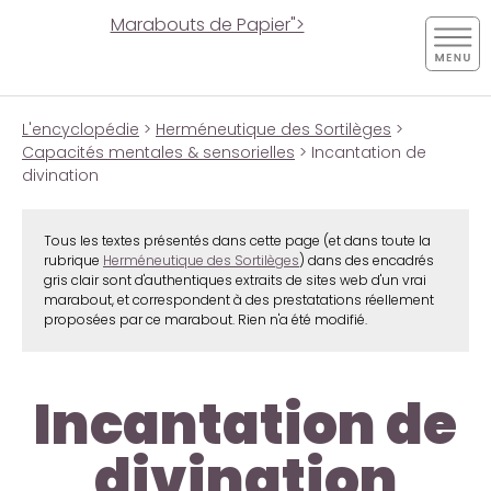
Marabouts de Papier">
L'encyclopédie
>
Herméneutique des Sortilèges
>
Capacités mentales & sensorielles
> Incantation de
divination
Tous les textes présentés dans cette page (et dans toute la
rubrique
Herméneutique des Sortilèges
) dans des encadrés
gris clair sont d'authentiques extraits de sites web d'un vrai
marabout, et correspondent à des prestatations réellement
proposées par ce marabout. Rien n'a été modifié.
Incantation de
divination