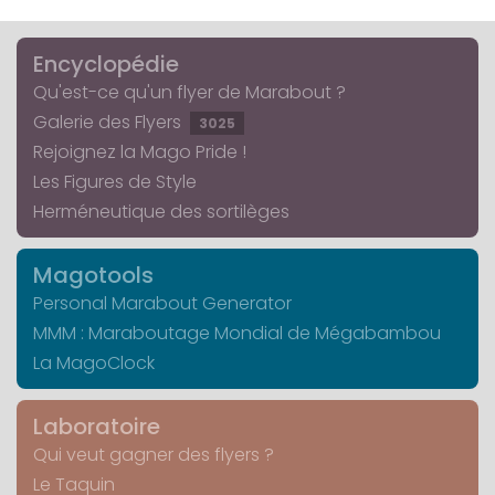
Encyclopédie
Qu'est-ce qu'un flyer de Marabout ?
Galerie des Flyers
3025
Rejoignez la Mago Pride !
Les Figures de Style
Herméneutique des sortilèges
Magotools
Personal Marabout Generator
MMM : Maraboutage Mondial de Mégabambou
La MagoClock
Laboratoire
Qui veut gagner des flyers ?
Le Taquin