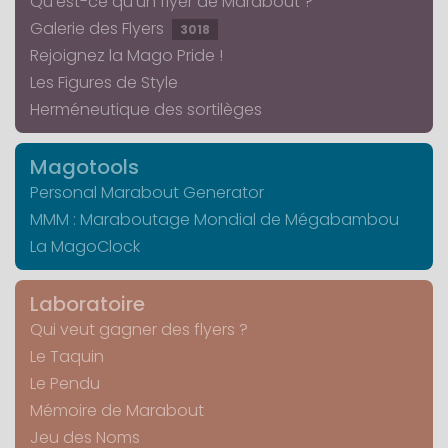
Qu'est-ce qu'un flyer de Marabout ?
Galerie des Flyers
3018
Rejoignez la Mago Pride !
Les Figures de Style
Herméneutique des sortilèges
Magotools
Personal Marabout Generator
MMM : Maraboutage Mondial de Mégabambou
La MagoClock
Laboratoire
Qui veut gagner des flyers ?
Le Taquin
Le Pendu
Mémoire de Marabout
Jeu des Noms