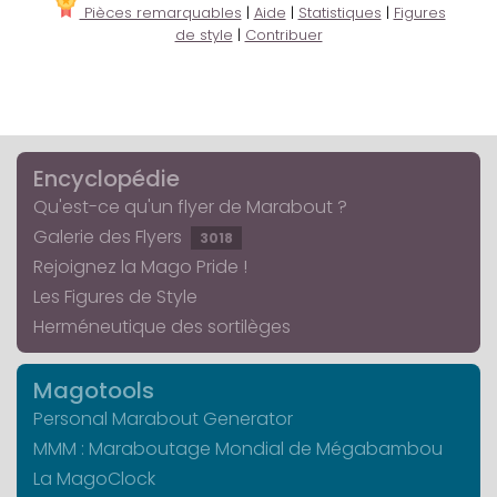
Pièces remarquables
|
Aide
|
Statistiques
|
Figures
de style
|
Contribuer
Encyclopédie
Qu'est-ce qu'un flyer de Marabout ?
Galerie des Flyers
3018
Rejoignez la Mago Pride !
Les Figures de Style
Herméneutique des sortilèges
Magotools
Personal Marabout Generator
MMM : Maraboutage Mondial de Mégabambou
La MagoClock