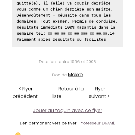
quitté(e), il (elle) va courir derrière
vous comme un chien derrière son maître.
Désenvoûtement - Réussite dans tous les
domaines. Tout examen. Permis de conduire.
Résultats immédiats 100% garantis dans la
semaine tel: ⊠⊠ ⊠⊠ ⊠⊠ ⊠⊠ ⊠⊠ ⊠⊠⊠ ⊠⊠ ⊠⊠.⊠⊠.14
Paiement après résultats ou facilités
Datation : entre 1996 et 2008
Mokko
Don de
< Flyer
Retour à la
Flyer
précédent
liste
suivant >
Jouer au taquin avec ce flyer
Lien permanent vers ce flyer :
Professeur DRAMÉ