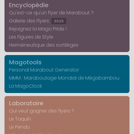
Encyclopédie
Qu'est-ce qu'un flyer de Marabout ?
Galerie des Flyers
3025
Rejoignez la Mago Pride !
Les Figures de Style
Herméneutique des sortilèges
Magotools
Personal Marabout Generator
MMM : Maraboutage Mondial de Mégabambou
La MagoClock
Laboratoire
Qui veut gagner des flyers ?
Le Taquin
Le Pendu