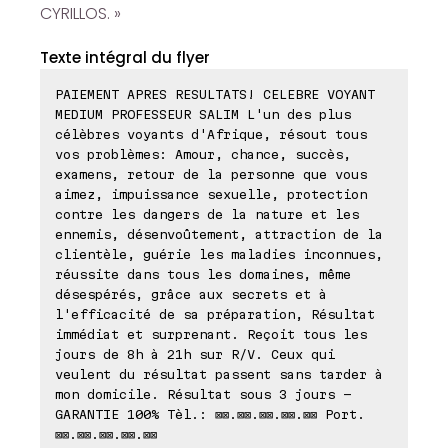
CYRILLOS. »
Texte intégral du flyer
PAIEMENT APRES RESULTATS! CELEBRE VOYANT
MEDIUM PROFESSEUR SALIM L'un des plus
célèbres voyants d'Afrique, résout tous
vos problèmes: Amour, chance, succès,
examens, retour de la personne que vous
aimez, impuissance sexuelle, protection
contre les dangers de la nature et les
ennemis, désenvoûtement, attraction de la
clientèle, guérie les maladies inconnues,
réussite dans tous les domaines, même
désespérés, grâce aux secrets et à
l'efficacité de sa préparation, Résultat
immédiat et surprenant. Reçoit tous les
jours de 8h à 21h sur R/V. Ceux qui
veulent du résultat passent sans tarder à
mon domicile. Résultat sous 3 jours -
GARANTIE 100% Tèl.: ⊠⊠.⊠⊠.⊠⊠.⊠⊠.⊠⊠ Port.
⊠⊠.⊠⊠.⊠⊠.⊠⊠.⊠⊠