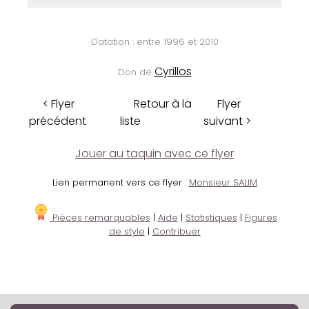
Datation : entre 1996 et 2010
Cyrillos
Don de
< Flyer
Retour à la
Flyer
précédent
liste
suivant >
Jouer au taquin avec ce flyer
Lien permanent vers ce flyer :
Monsieur SALIM
Pièces remarquables
|
Aide
|
Statistiques
|
Figures
de style
|
Contribuer